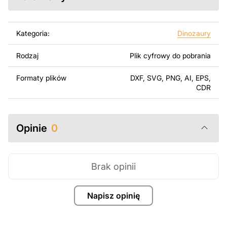
Korzystając z tych plików możesz przy pomocy
przyrzaądu do cięcia samodzielnie stworzyć wysokiej
jakości produkt z kawałka blachy. Rysunki zostały
Kategoria:
Dinozaury
zaprojektowane z myślą o nowoczesnej estetyce i
łatwym montażu, aby można było cieszyć się pracą nad
Rodzaj
Plik cyfrowy do pobrania
swoim projektem.
Formaty plików
DXF, SVG, PNG, AI, EPS,
Można używać tych plików do tworzenia gotowych
CDR
produktów zarówno do użytku osobistego, jak i
komercyjnego, w tym do sprzedaży produktów
wykonanych na podstawie tych projektów. Należy
Opinie
0
jednak pamiętać, że odsprzedaż lub udostępnianie
oryginalnych bądź zmodyfikowanych plików jest
surowo zabronione.
Brak opinii
Za dodatkową opłatą możemy dostosować projekt
poprzez dodanie tekstu, obrazów lub logo Twojej firmy
Napisz opinię
albo wprowadzenie innych modyfikacji według Twoich
potrzeb. Jeśli potrzebujesz indywidualnego projektu
metalowego produktu, skontaktuj się z nami.