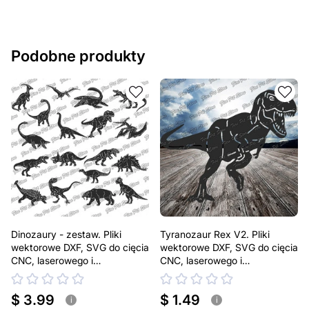
Jeśli masz jakiekolwiek pytania lub potrzebujesz
pomocy, skontaktuj się z nami w dowolnym momencie –
zawsze chętnie pomożemy.
Podobne produkty
Dinozaury - zestaw. Pliki
Tyranozaur Rex V2. Pliki
wektorowe DXF, SVG do cięcia
wektorowe DXF, SVG do cięcia
CNC, laserowego i
CNC, laserowego i
plazmowego
plazmowego
$ 3.99
$ 1.49
i
i