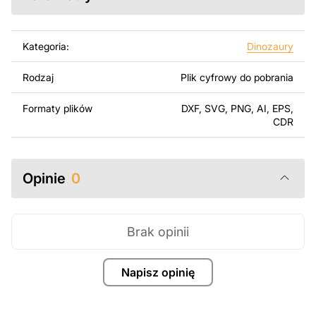
Korzystając z tych plików możesz przy pomocy
przyrzaądu do cięcia samodzielnie stworzyć wysokiej
jakości produkt z kawałka blachy. Rysunki zostały
Kategoria:
Dinozaury
zaprojektowane z myślą o nowoczesnej estetyce i
łatwym montażu, aby można było cieszyć się pracą nad
Rodzaj
Plik cyfrowy do pobrania
swoim projektem.
Formaty plików
DXF, SVG, PNG, AI, EPS,
Można używać tych plików do tworzenia gotowych
CDR
produktów zarówno do użytku osobistego, jak i
komercyjnego, w tym do sprzedaży produktów
wykonanych na podstawie tych projektów. Należy
Opinie
0
jednak pamiętać, że odsprzedaż lub udostępnianie
oryginalnych bądź zmodyfikowanych plików jest
surowo zabronione.
Brak opinii
Za dodatkową opłatą możemy dostosować projekt
poprzez dodanie tekstu, obrazów lub logo Twojej firmy
Napisz opinię
albo wprowadzenie innych modyfikacji według Twoich
potrzeb. Jeśli potrzebujesz indywidualnego projektu
metalowego produktu, skontaktuj się z nami.