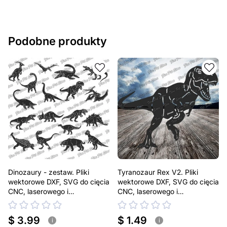
Jeśli masz jakiekolwiek pytania lub potrzebujesz
pomocy, skontaktuj się z nami w dowolnym momencie –
zawsze chętnie pomożemy.
Podobne produkty
Dinozaury - zestaw. Pliki
Tyranozaur Rex V2. Pliki
wektorowe DXF, SVG do cięcia
wektorowe DXF, SVG do cięcia
CNC, laserowego i
CNC, laserowego i
plazmowego
plazmowego
$ 3.99
$ 1.49
i
i