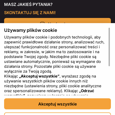
MASZ JAKIEŚ PYTANIA?
SKONTAKTUJ SIĘ Z NAMI!
Napisz do nas
Używamy plików cookie
Używamy plików cookie i podobnych technologii, aby
zapewnić prawidłowe działanie strony, analizować ruch,
ulepszać funkcjonalność oraz personalizować treści i
reklamy, w zakresie, w jakim ma to zastosowanie i na
podstawie Twojej zgody. Niezbędne pliki cookie są
ustawiane automatycznie, ponieważ są wymagane do
działania strony. Pozostałe pliki cookie są używane
wyłącznie za Twoją zgodą.
Klikając
„Akceptuj wszystkie”
, wyrażasz zgodę na
używanie wszystkich plików cookie innych niż
PL
USD - US Dollar ($)
niezbędne (ustawienia strony, pliki cookie analityczne
oraz spersonalizowane reklamy). Klikając
„Odrzuć
wszystkie”
, zezwalasz wyłącznie na używanie
niezbędnych plików cookie. Klikając
„Ustawienia plików
Akceptuj wszystkie
cookie”
, możesz wybrać, które kategorie plików cookie
chcesz zaakceptować lub zablokować. Możesz w