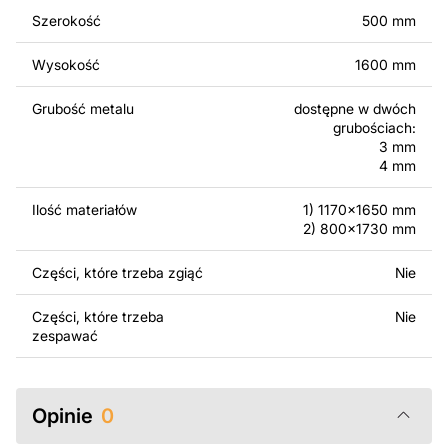
komercyjnego, w tym do sprzedaży produktów
Szerokość
500 mm
wykonanych na podstawie tych projektów. Należy
jednak pamiętać, że odsprzedaż lub udostępnianie
Wysokość
1600 mm
oryginalnych bądź zmodyfikowanych plików jest
surowo zabronione.
Grubość metalu
dostępne w dwóch
grubościach:
Za dodatkową opłatą możemy dostosować projekt
3 mm
poprzez dodanie tekstu, obrazów lub logo Twojej firmy
4 mm
albo wprowadzenie innych modyfikacji według Twoich
potrzeb. Jeśli potrzebujesz indywidualnego projektu
Ilość materiałów
1) 1170x1650 mm
2) 800x1730 mm
metalowego produktu, skontaktuj się z nami.
Części, które trzeba zgiąć
Nie
Jeśli masz jakiekolwiek pytania lub potrzebujesz
pomocy, skontaktuj się z nami w dowolnym momencie –
Części, które trzeba
Nie
zawsze chętnie pomożemy.
zespawać
Opinie
0