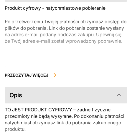
Produkt cyfrowy - natychmiastowe pobieranie
Po przetworzeniu Twojej płatności otrzymasz dostęp do
plików do pobrania. Link do pobrania zostanie wysłany
na adres e-mail podany podczas zakupu. Upewnij się,
że Twój adres e-mail został wprowadzony poprawnie.
Produkty cyfrowe, dostępne do natychmiastowego pobrania, nie
podlegają zwrotowi ani wymianie po ich pobraniu. Zalecamy
PRZECZYTAJ WIĘCEJ
uważnie zapoznać się z opisem produktu i zadać wszystkie pytania
przed zakupem. Jeśli masz jakiekolwiek problemy z zamówieniem,
skontaktuj się bezpośrednio ze sprzedawcą.
Opis
TO JEST PRODUKT CYFROWY – żadne fizyczne
przedmioty nie będą wysyłane. Po dokonaniu płatności
natychmiast otrzymasz link do pobrania zakupionego
produktu.