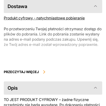
Dostawa
Produkt cyfrowy - natychmiastowe pobieranie
Po przetworzeniu Twojej płatności otrzymasz dostęp do
plików do pobrania. Link do pobrania zostanie wysłany
na adres e-mail podany podczas zakupu. Upewnij się,
że Twój adres e-mail został wprowadzony poprawnie.
Produkty cyfrowe, dostępne do natychmiastowego pobrania, nie
podlegają zwrotowi ani wymianie po ich pobraniu. Zalecamy
PRZECZYTAJ WIĘCEJ
uważnie zapoznać się z opisem produktu i zadać wszystkie pytania
przed zakupem. Jeśli masz jakiekolwiek problemy z zamówieniem,
skontaktuj się bezpośrednio ze sprzedawcą.
Opis
TO JEST PRODUKT CYFROWY – żadne fizyczne
przedmioty nie będą wysyłane. Po dokonaniu płatności