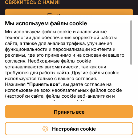
СВЯЖИТЕСЬ С НАМИ!
Напишите нам
Мы используем файлы cookie
Мы используем файлы cookie и аналогичные
технологии для обеспечения корректной работы
сайта, а также для анализа трафика, улучшения
функциональности и персонализации контента и
рекламы, где это применимо и на основании вашего
согласия. Необходимые файлы cookie
устанавливаются автоматически, так как они
требуются для работы сайта. Другие файлы cookie
используются только с вашего согласия.
Нажимая
“Принять все”
, вы даете согласие на
RU
USD - US Dollar ($)
использование всех необязательных файлов cookie
(настройки сайта, файлы cookie веб-аналитики и
персонализированной рекламы). Нажимая
“Отклонить все”
, вы разрешаете использовать только
Принять все
необходимые файлы cookie. Нажимая
“Настройки
cookie”
, вы можете выбрать, какие категории файлов
cookie разрешить или отключить. Вы можете
Настройки cookie
изменить или отозвать свое согласие в любое время
через ссылку “Настройки cookie” в нижней части