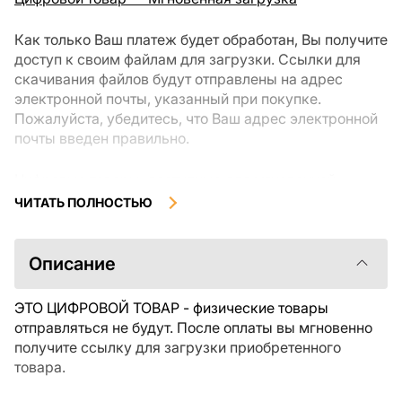
Как только Ваш платеж будет обработан, Вы получите
доступ к своим файлам для загрузки. Ссылки для
скачивания файлов будут отправлены на адрес
электронной почты, указанный при покупке.
Пожалуйста, убедитесь, что Ваш адрес электронной
почты введен правильно.
Цифровые товары, доступные для мгновенной
загрузки, не подлежат возврату или обмену после их
ЧИТАТЬ ПОЛНОСТЬЮ
скачивания. Мы рекомендуем внимательно
ознакомиться с описанием товара и задать все
интересующие Вас вопросы перед покупкой. Если у
Описание
Вас возникли проблемы с заказом, пожалуйста,
свяжитесь с продавцом напрямую.
ЭТО ЦИФРОВОЙ ТОВАР - физические товары
отправляться не будут. После оплаты вы мгновенно
получите ссылку для загрузки приобретенного
товара.