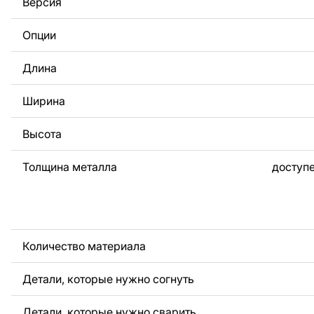
Версия
За дополнительную плату мы можем добавить любой те
логотип вашей компании или внести другие изменения 
Опции
Если вам нужно, чтобы мы выполнили индивидуальный 
металла для вас, пожалуйста, свяжитесь с нами.
Длина
Если у вас остались вопросы или вам нужна помощь, с
любое время, мы всегда готовы помочь.
Ширина
Высота
Толщина металла
доступе
Количество материала
Детали, которые нужно согнуть
Детали, которые нужно сварить