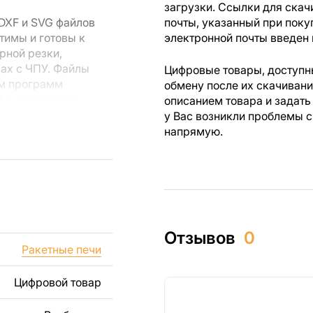
загрузки. Ссылки для скач
DXF и SVG файлов
почты, указанный при поку
тимы и готовы к
электронной почты введен 
рной резки,
вах с ЧПУ. Файлы
Цифровые товары, доступны
ем программ
обмену после их скачиван
rks или другого
описанием товара и задать
у Вас возникли проблемы с
напрямую.
 резки, вы сможете
ежи созданы с
ы вы могли
изделий как для
Отзывов
0
ючая продажу
Ракетные печи
дчеркиваем, что
ли
Цифровой товар