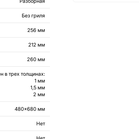
Разборная
кст, изображение,
в дизайн изделия.
Без гриля
чертеж изделия из
256 мм
вяжитесь с нами в
212 мм
260 мм
н в трех толщинах:
1 мм
1,5 мм
2 мм
480x680 мм
Нет
Нет