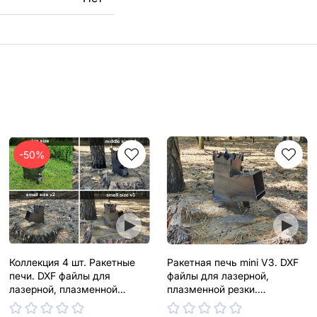
-50%
Коллекция 4 шт. Ракетные
Ракетная печь mini V3. DXF
печи. DXF файлы для
файлы для лазерной,
лазерной, плазменной
плазменной резки.
резки. Туристические
Туристическая дровяная
дровяные турбо печи
турбо печь