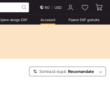
RO
USD
Fișiere design DXF
Accesorii
Fișiere DXF gratuite
Sortează după:
Recomandate