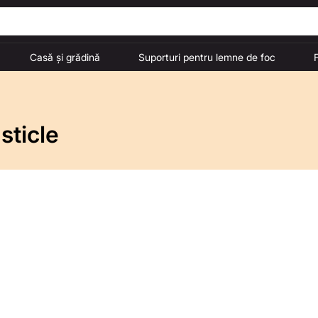
Casă și grădină
Suporturi pentru lemne de foc
sticle