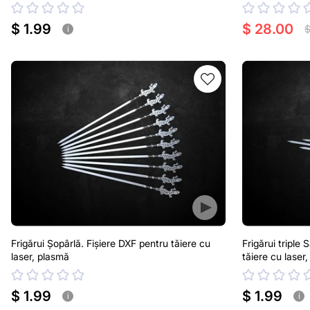
$ 1.99
$ 28.00
$
i
Frigărui Șopârlă. Fișiere DXF pentru tăiere cu
Frigărui triple
laser, plasmă
tăiere cu laser
$ 1.99
$ 1.99
i
i