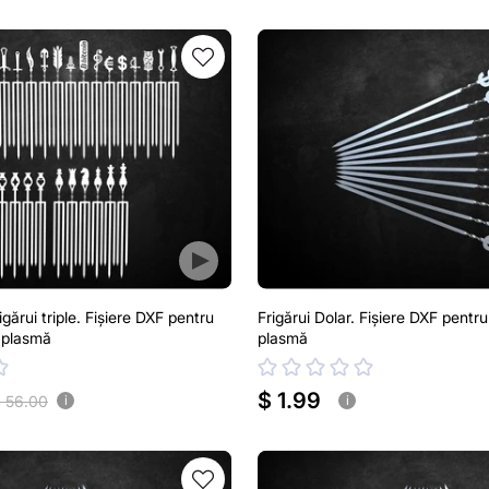
gărui triple. Fișiere DXF pentru
Frigărui Dolar. Fișiere DXF pentru
, plasmă
plasmă
$ 1.99
 56.00
i
i