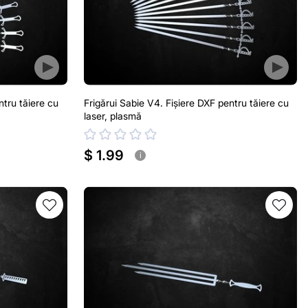
ntru tăiere cu
Frigărui Sabie V4. Fișiere DXF pentru tăiere cu
laser, plasmă
$ 1.99
i