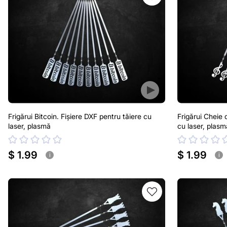
Frigărui Bitcoin. Fișiere DXF pentru tăiere cu
Frigărui Cheie 
laser, plasmă
cu laser, plasm
$ 1.99
$ 1.99
i
i