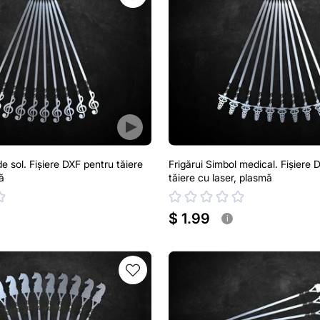
de sol. Fișiere DXF pentru tăiere
Frigărui Simbol medical. Fișiere 
ă
tăiere cu laser, plasmă
$ 1.99
i