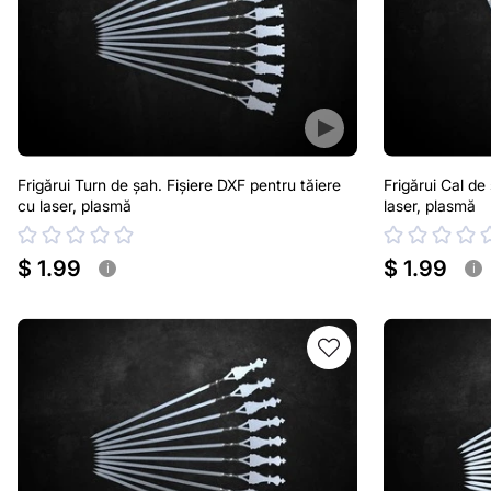
Frigărui Turn de șah. Fișiere DXF pentru tăiere
Frigărui Cal de
cu laser, plasmă
laser, plasmă
$ 1.99
$ 1.99
i
i