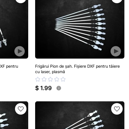
DXF pentru
Frigărui Pion de șah. Fișiere DXF pentru tăiere
cu laser, plasmă
$ 1.99
i