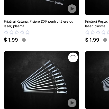
Frigărui Katana. Fișiere DXF pentru tăiere cu
Frigărui Pește.
laser, plasmă
laser, plasmă
$ 1.99
$ 1.99
i
i