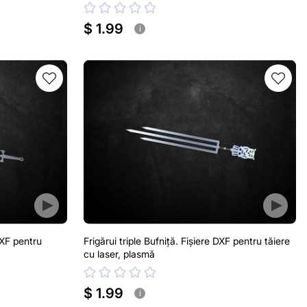
$ 1.99
i
DXF pentru
Frigărui triple Bufniță. Fișiere DXF pentru tăiere
cu laser, plasmă
$ 1.99
i