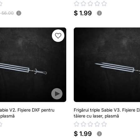
$ 1.99
 56.00
i
i
 Sabie V2. Fișiere DXF pentru
Frigărui triple Sabie V3. Fișiere 
, plasmă
tăiere cu laser, plasmă
$ 1.99
i