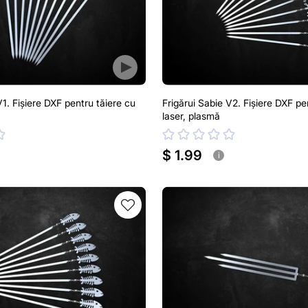
V1. Fișiere DXF pentru tăiere cu
Frigărui Sabie V2. Fișiere DXF pe
laser, plasmă
$ 1.99
i