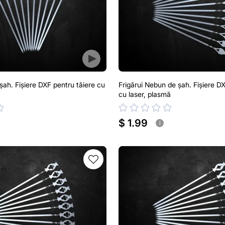
 șah. Fișiere DXF pentru tăiere cu
Frigărui Nebun de șah. Fișiere DX
cu laser, plasmă
$ 1.99
i