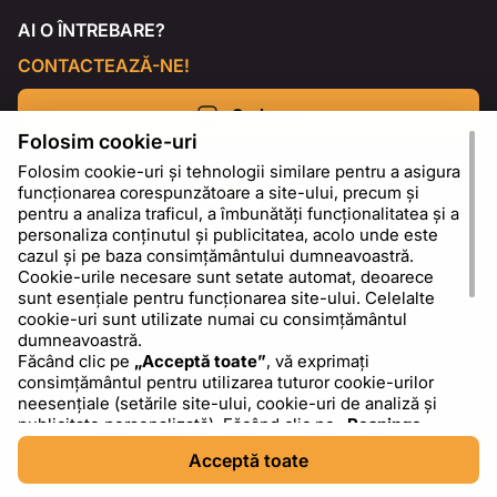
AI O ÎNTREBARE?
CONTACTEAZĂ-NE!
Scrie-ne
Folosim cookie-uri
Folosim cookie-uri și tehnologii similare pentru a asigura
funcționarea corespunzătoare a site-ului, precum și
pentru a analiza traficul, a îmbunătăți funcționalitatea și a
personaliza conținutul și publicitatea, acolo unde este
cazul și pe baza consimțământului dumneavoastră.
Cookie-urile necesare sunt setate automat, deoarece
sunt esențiale pentru funcționarea site-ului. Celelalte
cookie-uri sunt utilizate numai cu consimțământul
dumneavoastră.
Făcând clic pe
„Acceptă toate”
, vă exprimați
RO
USD - US Dollar ($)
consimțământul pentru utilizarea tuturor cookie-urilor
neesențiale (setările site-ului, cookie-uri de analiză și
publicitate personalizată). Făcând clic pe
„Respinge
toate”
, permiteți utilizarea numai a cookie-urilor
Acceptă toate
necesare. Făcând clic pe
„Setări cookie-uri”
, puteți
alege ce categorii de cookie-uri doriți să permiteți sau să