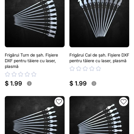
Frigărui Turn de șah. Fișiere
Frigărui Cal de șah. Fișiere DXF
DXF pentru tăiere cu laser,
pentru tăiere cu laser, plasmă
plasmă
$ 1.99
$ 1.99
i
i