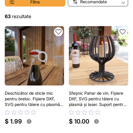
Recomandate
Filtre
63
rezultate
Deschizător de sticle mic
Sfeșnic Pahar de vin. Fișiere
pentru breloc. Fișiere DXF,
DXF, SVG pentru tăiere cu
SVG pentru tăiere cu plasmă și
plasmă și laser. Suport pentru
laser
lumânare
$ 1.99
$ 10.00
i
i