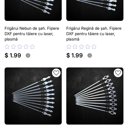
Frigărui Nebun de șah. Fișiere
Frigărui Regină de șah. Fișiere
DXF pentru tăiere cu laser,
DXF pentru tăiere cu laser,
plasmă
plasmă
$ 1.99
$ 1.99
i
i