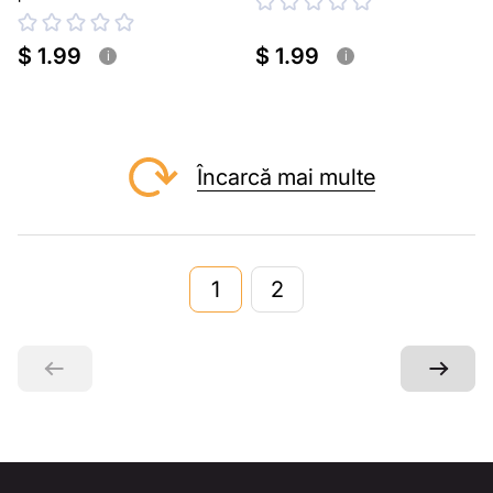
$ 1.99
$ 1.99
i
i
Încarcă mai multe
1
2