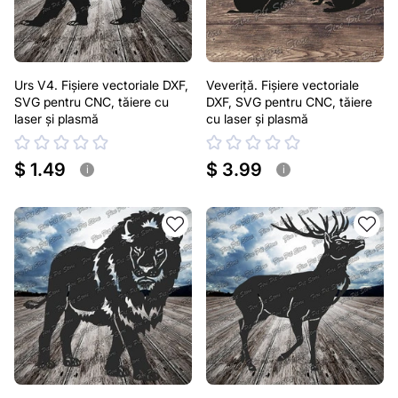
Urs V4. Fișiere vectoriale DXF,
Veveriță. Fișiere vectoriale
SVG pentru CNC, tăiere cu
DXF, SVG pentru CNC, tăiere
laser și plasmă
cu laser și plasmă
$ 1.49
$ 3.99
i
i