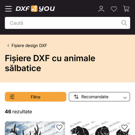
Fișiere design DXF
Fișiere DXF cu animale
sălbatice
Recomandate
Filtre
46
rezultate