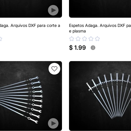
Adaga. Arquivos DXF para corte a
Espetos Adaga. Arquivos DXF par
e plasma
$ 1.99
i