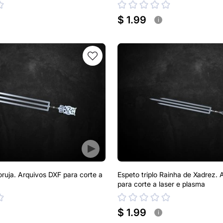
$ 1.99
i
oruja. Arquivos DXF para corte a
Espeto triplo Rainha de Xadrez.
para corte a laser e plasma
$ 1.99
i