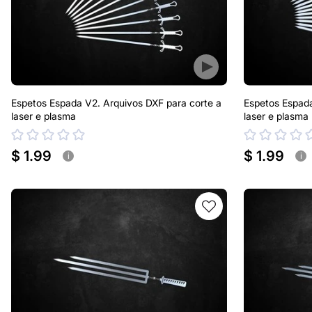
Espetos Espada V2. Arquivos DXF para corte a
Espetos Espada
laser e plasma
laser e plasma
$ 1.99
$ 1.99
i
i