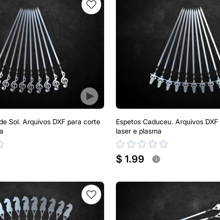
de Sol. Arquivos DXF para corte
Espetos Caduceu. Arquivos DXF 
ma
laser e plasma
$ 1.99
i