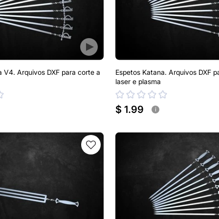
 V4. Arquivos DXF para corte a
Espetos Katana. Arquivos DXF pa
laser e plasma
$ 1.99
i