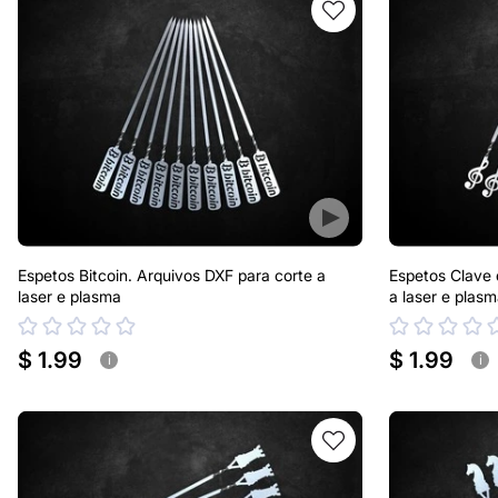
Espetos Bitcoin. Arquivos DXF para corte a
Espetos Clave 
laser e plasma
a laser e plas
$ 1.99
$ 1.99
i
i