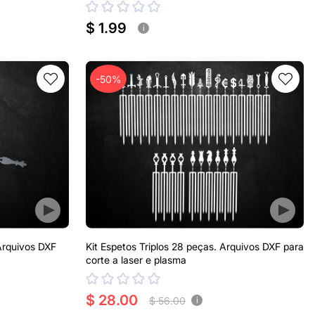
$ 1.99
i
-50%
 Arquivos DXF
Kit Espetos Triplos 28 peças. Arquivos DXF para
corte a laser e plasma
$ 28.00
$ 56.00
i