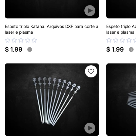
Espeto triplo Katana. Arquivos DXF para corte a
Espeto triplo 
laser e plasma
laser e plasma
$ 1.99
$ 1.99
i
i