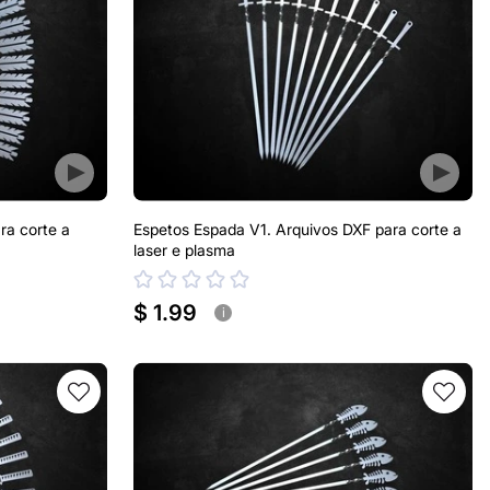
ra corte a
Espetos Espada V1. Arquivos DXF para corte a
laser e plasma
$ 1.99
i