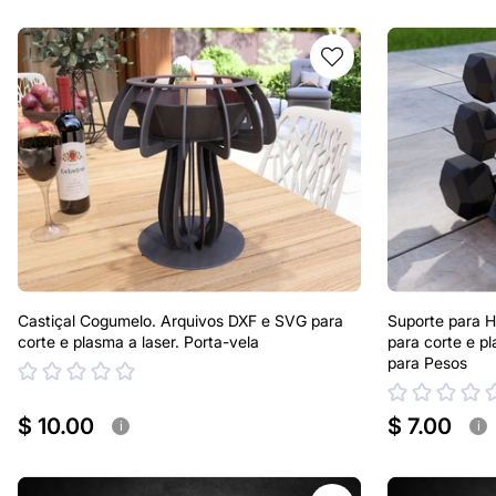
Castiçal Cogumelo. Arquivos DXF e SVG para
Suporte para H
corte e plasma a laser. Porta-vela
para corte e p
para Pesos
$ 10.00
$ 7.00
i
i