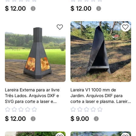
$ 12.00
$ 12.00
i
i
Lareira Externa para ar livre
Lareira V1 1000 mm de
Três Lados. Arquivos DXF e
Jardim. Arquivos DXF para
SVG para corte a laser e
corte a laser e plasma. Lareira
plasma. Lareira tipo Chaminea
Externa Pirâmide
$ 12.00
$ 9.00
i
i