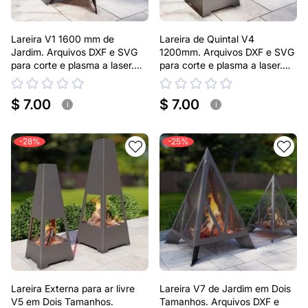
Lareira V1 1600 mm de
Lareira de Quintal V4
Jardim. Arquivos DXF e SVG
1200mm. Arquivos DXF e SVG
para corte e plasma a laser.
para corte e plasma a laser.
Lareira Externa Pirâmide
Lareira tipo Chaminea
$ 7.00
$ 7.00
i
i
-28%
-25%
Lareira Externa para ar livre
Lareira V7 de Jardim em Dois
V5 em Dois Tamanhos.
Tamanhos. Arquivos DXF e