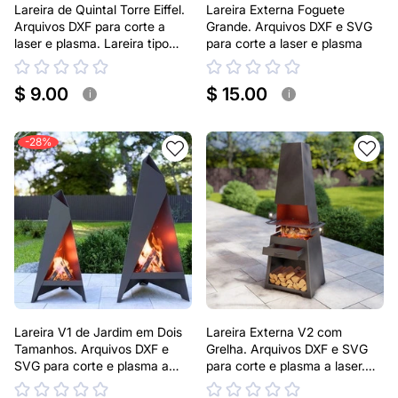
Lareira de Quintal Torre Eiffel.
Lareira Externa Foguete
Arquivos DXF para corte a
Grande. Arquivos DXF e SVG
laser e plasma. Lareira tipo
para corte a laser e plasma
Chaminea
$ 9.00
$ 15.00
i
i
-28%
Lareira V1 de Jardim em Dois
Lareira Externa V2 com
Tamanhos. Arquivos DXF e
Grelha. Arquivos DXF e SVG
SVG para corte e plasma a
para corte e plasma a laser.
laser. Lareira Externa Pirâmide
Lareira tipo Chaminea