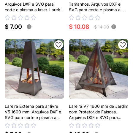
Arquivos DXF e SVG para
Tamanhos. Arquivos DXF e
corte e plasma a laser. Lareira
SVG para corte e plasma a
tipo Chaminea
laser. Lareira tipo Chaminea
$ 7.00
$ 10.08
$ 14.00
i
i
Lareira Externa para ar livre
Lareira V7 1600 mm de Jardim
V5 1600 mm. Arquivos DXF e
com Protetor de Faíscas.
SVG para corte e plasma a
Arquivos DXF e SVG para
laser. Lareira tipo Chaminea
corte e plasma a laser. Lareira
Externa Pirâmide