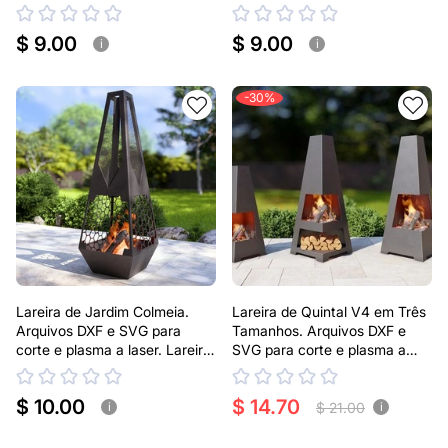
laser e plasma. Lareira tipo
Lareira tipo Chaminea
Chaminea
$ 9.00
$ 9.00
i
i
-30%
Lareira de Jardim Colmeia.
Lareira de Quintal V4 em Três
Arquivos DXF e SVG para
Tamanhos. Arquivos DXF e
corte e plasma a laser. Lareira
SVG para corte e plasma a
tipo Chaminea
laser. Lareira tipo Chaminea
$ 10.00
$ 14.70
$ 21.00
i
i