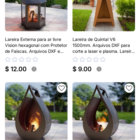
Lareira Externa para ar livre
Lareira de Quintal V6
Vision hexagonal com Protetor
1500mm. Arquivos DXF para
de Faíscas. Arquivos DXF e
corte a laser e plasma. Lareira
SVG para corte e plasma a
tipo Chaminea
laser. Lareira tipo Chaminea
$ 12.00
$ 9.00
i
i