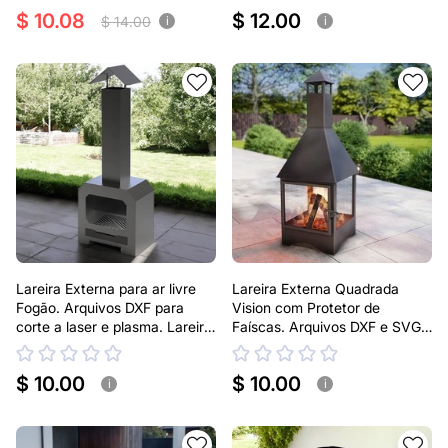
$ 10.08
$ 12.00
$ 14.00
i
i
Lareira Externa para ar livre
Lareira Externa Quadrada
Fogão. Arquivos DXF para
Vision com Protetor de
corte a laser e plasma. Lareira
Faíscas. Arquivos DXF e SVG
tipo Chaminea
para corte e plasma a laser.
Lareira tipo Chaminea
$ 10.00
$ 10.00
i
i