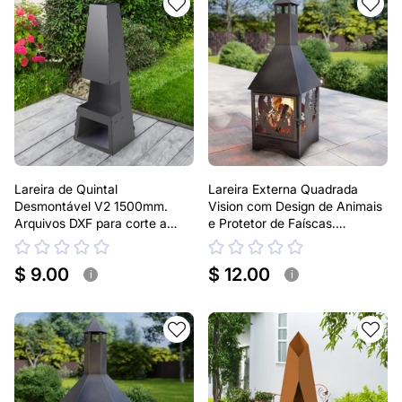
Lareira de Quintal
Lareira Externa Quadrada
Desmontável V2 1500mm.
Vision com Design de Animais
Arquivos DXF para corte a
e Protetor de Faíscas.
laser e plasma. Lareira tipo
Arquivos DXF e SVG para
Chaminea
corte e plasma a laser. Lareira
$ 9.00
$ 12.00
tipo Chaminea
i
i