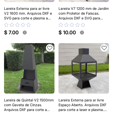
Lareira Externa para ar livre
Lareira V7 1200 mm de Jardim
V2 1600 mm. Arquivos DXF e
com Protetor de Faíscas.
SVG para corte e plasma a
Arquivos DXF e SVG para
laser. Lareira tipo Chaminea
corte e plasma a laser. Lareira
Externa Pirâmide
$ 7.00
$ 10.00
i
i
Lareira de Quintal V2 1500mm
Lareira Externa para ar livre
com Gaveta de Cinzas.
Espaço Aberto. Arquivos DXF
Arquivos DXF para corte a
para corte a laser e plasma.