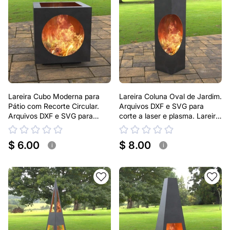
Lareira Cubo Moderna para
Lareira Coluna Oval de Jardim.
Pátio com Recorte Circular.
Arquivos DXF e SVG para
Arquivos DXF e SVG para
corte a laser e plasma. Lareira
corte a laser e plasma. Lareira
para ar livre
de Quintal
$ 6.00
$ 8.00
i
i