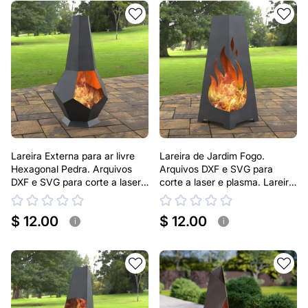
Lareira Externa para ar livre
Lareira de Jardim Fogo.
Hexagonal Pedra. Arquivos
Arquivos DXF e SVG para
DXF e SVG para corte a laser
corte a laser e plasma. Lareira
e plasma. Lareira tipo
Externa Pirâmide
Chaminea
$ 12.00
$ 12.00
i
i