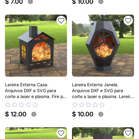
$ 7.00
$ 10.00
i
i
Lareira Externa Casa.
Lareira Externa Janela.
Arquivos DXF e SVG para
Arquivos DXF e SVG para
corte a laser e plasma. Fire pit
corte a laser e plasma. Lareira
para Pátio
Externa para Jardim
$ 12.00
$ 10.00
i
i