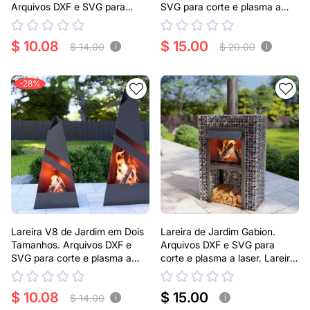
Arquivos DXF e SVG para
SVG para corte e plasma a
corte e plasma a laser. Lareira
laser. Lareira Externa Pirâmide
tipo Chaminea
$ 10.08
$ 15.00
$ 14.00
$ 20.00
i
i
-28%
Lareira V8 de Jardim em Dois
Lareira de Jardim Gabion.
Tamanhos. Arquivos DXF e
Arquivos DXF e SVG para
SVG para corte e plasma a
corte e plasma a laser. Lareira
laser. Lareira Externa Pirâmide
para ar livre
$ 10.08
$ 15.00
$ 14.00
i
i