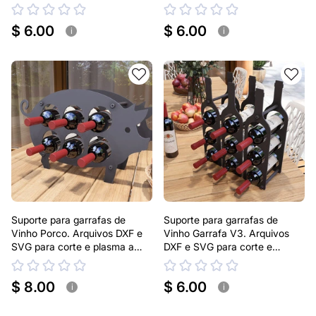
corte e plasma a laser
laser
$ 6.00
$ 6.00
i
i
Suporte para garrafas de
Suporte para garrafas de
Vinho Porco. Arquivos DXF e
Vinho Garrafa V3. Arquivos
SVG para corte e plasma a
DXF e SVG para corte e
laser
plasma a laser
$ 8.00
$ 6.00
i
i