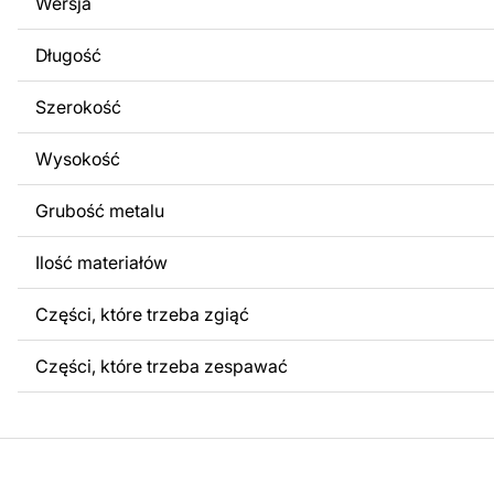
Wersja
obrazów lub logo Twojej firmy albo wprowadzenie innych
Twoich potrzeb. Jeśli potrzebujesz indywidualnego proje
Długość
produktu, skontaktuj się z nami.
Szerokość
Jeśli masz jakiekolwiek pytania lub potrzebujesz pomocy, 
w dowolnym momencie – zawsze chętnie pomożemy.
Wysokość
Grubość metalu
Ilość materiałów
Części, które trzeba zgiąć
Części, które trzeba zespawać