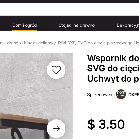
Dom i ogród
Stojaki na drewno
Dekoracyjn
ik do półki Klucz wiolinowy. Pliki DXF, SVG do cięcia plazmowego i 
Wspornik do 
SVG do cięc
Uchwyt do p
Sprzedawca:
DXFS
$ 3.50