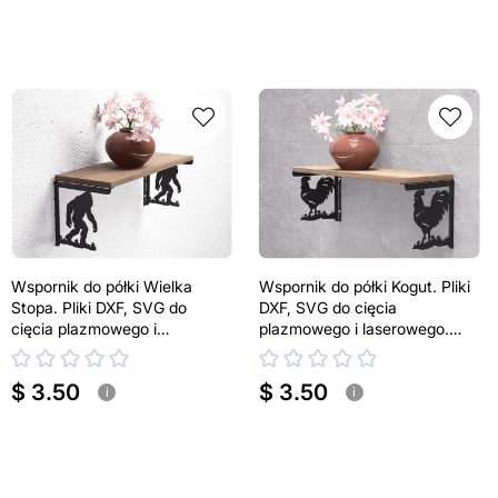
Wspornik do półki Wielka
Wspornik do półki Kogut. Pliki
Stopa. Pliki DXF, SVG do
DXF, SVG do cięcia
cięcia plazmowego i
plazmowego i laserowego.
laserowego. Uchwyt do półki
Uchwyt do półki
$ 3.50
$ 3.50
i
i