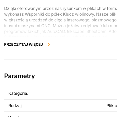
Dzięki oferowanym przez nas rysunkom w plikach w form
wykonasz Wsporniki do półek Klucz wiolinowy. Nasze plik
większością urządzeń do cięcia laserowego, plazmowego
innymi maszynami CNC. Można je łatwo edytować lub m
programów takich jak AutoCAD, Inkscape, SheetCam, Adobe
SolidWorks lub innych narzędzi do edycji wektorowej.
PRZECZYTAJ WIĘCEJ
Korzystając z tych plików możesz przy pomocy przyrzaąd
samodzielnie stworzyć wysokiej jakości produkt z kawałka
zostały zaprojektowane z myślą o nowoczesnej estetyce i
można było cieszyć się pracą nad swoim projektem.
Parametry
Można używać tych plików do tworzenia gotowych produ
użytku osobistego, jak i komercyjnego, w tym do sprzeda
wykonanych na podstawie tych projektów. Należy jednak 
Kategoria:
odsprzedaż lub udostępnianie oryginalnych bądź zmodyfi
surowo zabronione.
Rodzaj
Plik 
Za dodatkową opłatą możemy dostosować projekt poprzez