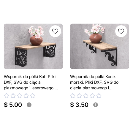
Wspornik do półki Kot. Pliki
Wspornik do półki Konik
DXF, SVG do cięcia
morski. Pliki DXF, SVG do
plazmowego i laserowego.
cięcia plazmowego i
Uchwyt do półki
laserowego. Uchwyt do półki
$ 5.00
$ 3.50
i
i