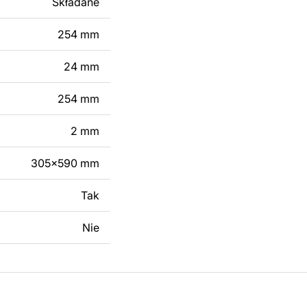
Składane
 modyfikacji według
ktu metalowego
254 mm
24 mm
skontaktuj się z nami
254 mm
2 mm
305x590 mm
Tak
Nie