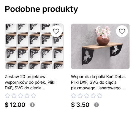
Podobne produkty
Zestaw 20 projektów
Wspornik do półki Koń Dęba.
wsporników do półek. Pliki
Pliki DXF, SVG do cięcia
DXF, SVG do cięcia
plazmowego i laserowego.
plazmowego i laserowego.
Uchwyt do półki
Uchwyt do półki
$ 12.00
$ 3.50
i
i