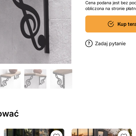
Cena podana jest bez po
obliczona na stronie pła
Kup ter
Zadaj pytanie
sować