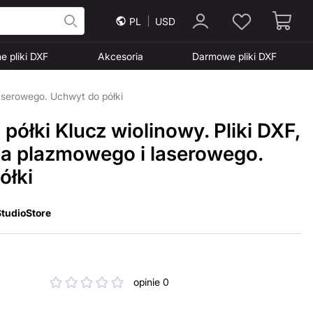
PL
USD
e pliki DXF
Akcesoria
Darmowe pliki DXF
laserowego. Uchwyt do półki
półki Klucz wiolinowy. Pliki DXF,
ia plazmowego i laserowego.
ółki
tudioStore
opinie 0