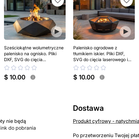
Sześciokątne wolumetryczne
Palenisko ogrodowe z
palenisko na ognisko. Pliki
tłumikiem iskier. Pliki DXF,
DXF, SVG do cięcia
SVG do cięcia laserowego i
laserowego i plazmowego
plazmowego
$ 10.00
$ 10.00
i
i
Dostawa
y nie będą
Produkt cyfrowy - natychmi
link do pobrania
Po przetworzeniu Twojej pła