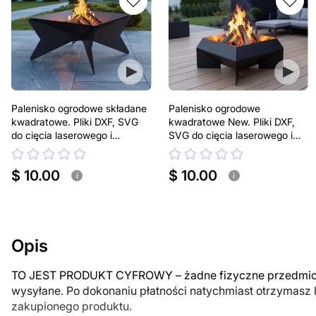
Palenisko ogrodowe składane
Palenisko ogrodowe
kwadratowe. Pliki DXF, SVG
kwadratowe New. Pliki DXF,
do cięcia laserowego i
SVG do cięcia laserowego i
plazmowego
plazmowego
$ 10.00
$ 10.00
i
i
Opis
TO JEST PRODUKT CYFROWY – żadne fizyczne przedmiot
wysyłane. Po dokonaniu płatności natychmiast otrzymasz 
zakupionego produktu.