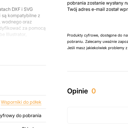
pobrania zostanie wysłany n
atach DXF i SVG
Twój adres e-mail został w
i są kompatybilne z
, wodnego oraz
odyfikować za pomocą
 Illustrator,
Produkty cyfrowe, dostępne do na
pobraniu. Zalecamy uważnie zapoz
Jeśli masz jakiekolwiek problemy 
u do cięcia
 blachy. Rysunki
 łatwym montażu, aby
któw zarówno do
Opinie
0
ży produktów
pamiętać, że
Wsporniki do półek
kowanych plików jest
cyfrowy do pobrania
 dodanie tekstu,