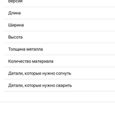
Версия
За дополнительную плату мы можем добавить любой те
логотип вашей компании или внести другие изменения 
Длина
Если вам нужно, чтобы мы выполнили индивидуальный 
металла для вас, пожалуйста, свяжитесь с нами.
Ширина
Если у вас остались вопросы или вам нужна помощь, с
любое время, мы всегда готовы помочь.
Высота
Толщина металла
Количество материала
Детали, которые нужно согнуть
Детали, которые нужно сварить