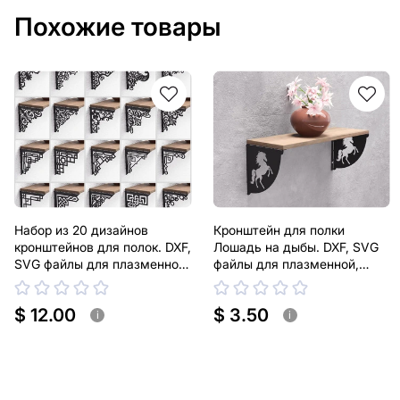
Похожие товары
Набор из 20 дизайнов
Кронштейн для полки
кронштейнов для полок. DXF,
Лошадь на дыбы. DXF, SVG
SVG файлы для плазменной,
файлы для плазменной,
лазерной резки. Держатель
лазерной резки. Держатель
для полки
для полки
$ 12.00
$ 3.50
i
i