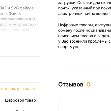
загрузки. Ссылки для скач
DXF и SVG файлов
почты, указанный при поку
ключ. Файлы
электронной почты введен 
 оборудования для
других устройствах
Цифровые товары, доступны
использованием
обмену после их скачиван
r, SolidWorks или
описанием товара и задать
лов.
у Вас возникли проблемы с
напрямую.
 резки, вы сможете
ежи созданы с
ы вы могли
изделий как для
Отзывов
0
ючая продажу
нштейны для полок
дчеркиваем, что
ли
Цифровой товар