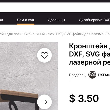
чи
Дом и сад
Дровницы
Дизайнерские DX
ейн для полки Скрипичный ключ. DXF, SVG файлы для плазменной
Кронштейн 
DXF, SVG ф
лазерной р
Продавец:
DXFStu
$ 3.50