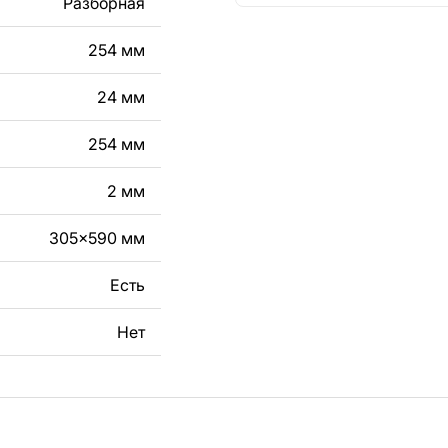
Разборная
кст, изображение,
в дизайн изделия.
254 мм
чертеж изделия из
24 мм
вяжитесь с нами в
254 мм
2 мм
305x590 мм
Есть
Нет