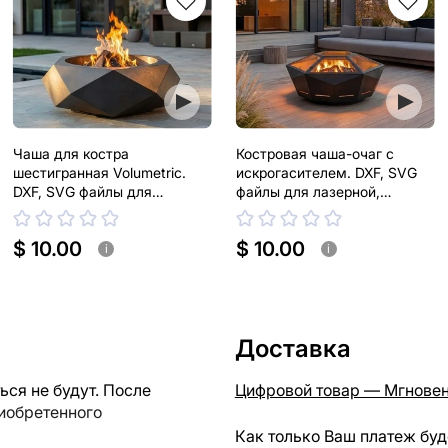
Чаша для костра
Костровая чаша-очаг с
шестигранная Volumetric.
искрогасителем. DXF, SVG
DXF, SVG файлы для
файлы для лазерной,
лазерной, плазменной резки
плазменной резки
$ 10.00
$ 10.00
i
i
Доставка
ся не будут. После
Цифровой товар — Мгновен
риобретенного
Как только Ваш платеж буд