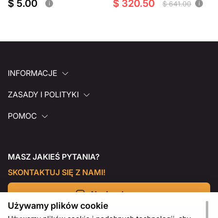
$ 5.00
$ 320.50
$ 641.00
i
i
INFORMACJE
ZASADY I POLITYKI
POMOC
MASZ JAKIEŚ PYTANIA?
SKONTAKTUJ SIĘ Z NAMI!
Napisz do nas
Używamy plików cookie