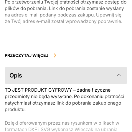
Po przetworzeniu Twojej płatności otrzymasz dostęp do
plików do pobrania. Link do pobrania zostanie wysłany
na adres e-mail podany podczas zakupu. Upewnij się,
że Twój adres e-mail został wprowadzony poprawnie.
Produkty cyfrowe, dostępne do natychmiastowego pobrania, nie
podlegają zwrotowi ani wymianie po ich pobraniu. Zalecamy
PRZECZYTAJ WIĘCEJ
uważnie zapoznać się z opisem produktu i zadać wszystkie pytania
przed zakupem. Jeśli masz jakiekolwiek problemy z zamówieniem,
skontaktuj się bezpośrednio ze sprzedawcą.
Opis
TO JEST PRODUKT CYFROWY – żadne fizyczne
przedmioty nie będą wysyłane. Po dokonaniu płatności
natychmiast otrzymasz link do pobrania zakupionego
produktu.
Dzięki oferowanym przez nas rysunkom w plikach w
formatach DXF i SVG wykonasz Wieszak na ubrania