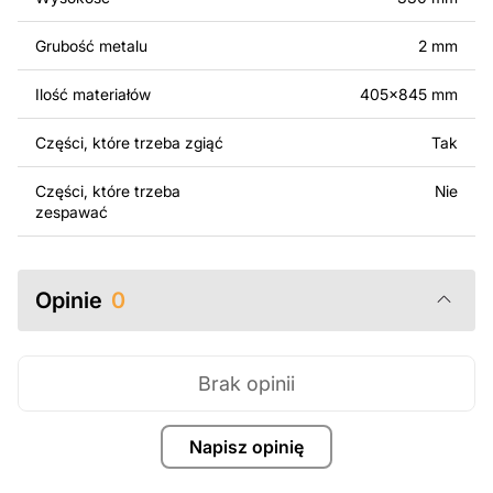
oryginalnych bądź zmodyfikowanych plików jest
surowo zabronione.
Grubość metalu
2 mm
Za dodatkową opłatą możemy dostosować projekt
Ilość materiałów
405x845 mm
poprzez dodanie tekstu, obrazów lub logo Twojej firmy
albo wprowadzenie innych modyfikacji według Twoich
Części, które trzeba zgiąć
Tak
potrzeb. Jeśli potrzebujesz indywidualnego projektu
metalowego produktu, skontaktuj się z nami.
Części, które trzeba
Nie
zespawać
Jeśli masz jakiekolwiek pytania lub potrzebujesz
pomocy, skontaktuj się z nami w dowolnym momencie –
zawsze chętnie pomożemy.
Opinie
0
Brak opinii
Napisz opinię