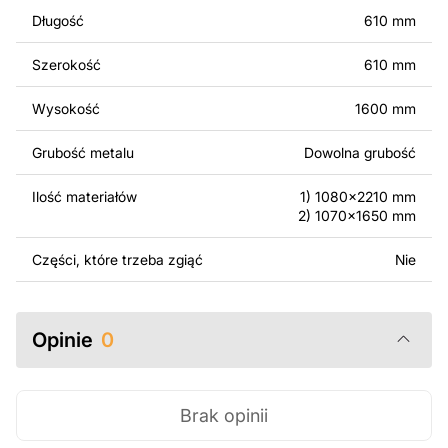
wykonanych na podstawie tych projektów. Należy
Długość
610 mm
jednak pamiętać, że odsprzedaż lub udostępnianie
oryginalnych bądź zmodyfikowanych plików jest
Szerokość
610 mm
surowo zabronione.
Wysokość
1600 mm
Za dodatkową opłatą możemy dostosować projekt
poprzez dodanie tekstu, obrazów lub logo Twojej firmy
Grubość metalu
Dowolna grubość
albo wprowadzenie innych modyfikacji według Twoich
potrzeb. Jeśli potrzebujesz indywidualnego projektu
Ilość materiałów
1) 1080x2210 mm
metalowego produktu, skontaktuj się z nami.
2) 1070x1650 mm
Jeśli masz jakiekolwiek pytania lub potrzebujesz
Części, które trzeba zgiąć
Nie
pomocy, skontaktuj się z nami w dowolnym momencie –
zawsze chętnie pomożemy.
Opinie
0
Brak opinii