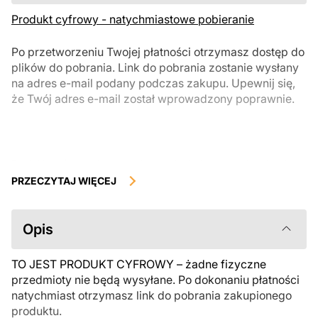
Produkt cyfrowy - natychmiastowe pobieranie
Po przetworzeniu Twojej płatności otrzymasz dostęp do
plików do pobrania. Link do pobrania zostanie wysłany
na adres e-mail podany podczas zakupu. Upewnij się,
że Twój adres e-mail został wprowadzony poprawnie.
Produkty cyfrowe, dostępne do natychmiastowego pobrania, nie
podlegają zwrotowi ani wymianie po ich pobraniu. Zalecamy
PRZECZYTAJ WIĘCEJ
uważnie zapoznać się z opisem produktu i zadać wszystkie pytania
przed zakupem. Jeśli masz jakiekolwiek problemy z zamówieniem,
skontaktuj się bezpośrednio ze sprzedawcą.
Opis
TO JEST PRODUKT CYFROWY – żadne fizyczne
przedmioty nie będą wysyłane. Po dokonaniu płatności
natychmiast otrzymasz link do pobrania zakupionego
produktu.