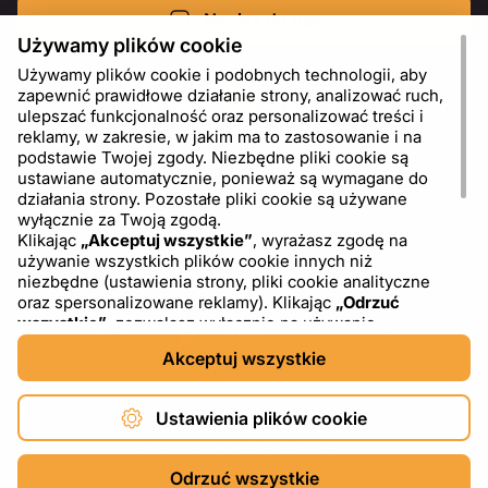
Napisz do nas
Używamy plików cookie
Używamy plików cookie i podobnych technologii, aby
zapewnić prawidłowe działanie strony, analizować ruch,
ulepszać funkcjonalność oraz personalizować treści i
reklamy, w zakresie, w jakim ma to zastosowanie i na
podstawie Twojej zgody. Niezbędne pliki cookie są
ustawiane automatycznie, ponieważ są wymagane do
działania strony. Pozostałe pliki cookie są używane
wyłącznie za Twoją zgodą.
Klikając
„Akceptuj wszystkie”
, wyrażasz zgodę na
używanie wszystkich plików cookie innych niż
PL
USD - US Dollar ($)
niezbędne (ustawienia strony, pliki cookie analityczne
oraz spersonalizowane reklamy). Klikając
„Odrzuć
wszystkie”
, zezwalasz wyłącznie na używanie
niezbędnych plików cookie. Klikając
„Ustawienia plików
Akceptuj wszystkie
cookie”
, możesz wybrać, które kategorie plików cookie
chcesz zaakceptować lub zablokować. Możesz w
dowolnym momencie zmienić lub wycofać swoją zgodę,
Ustawienia plików cookie
korzystając z linku „Ustawienia plików cookie” w dolnej
części strony. Więcej informacji na temat korzystania z
Copyright © 2026 DXF4YOU.
plików cookie, w tym o dostawcach zewnętrznych,
Odrzuć wszystkie