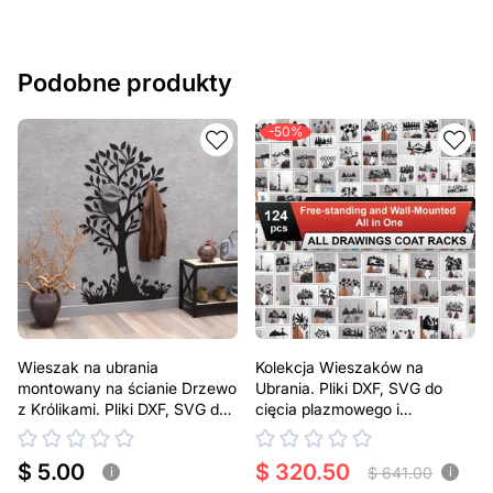
Podobne produkty
-50%
Wieszak na ubrania
Kolekcja Wieszaków na
montowany na ścianie Drzewo
Ubrania. Pliki DXF, SVG do
z Królikami. Pliki DXF, SVG do
cięcia plazmowego i
cięcia plazmowego i
laserowego
laserowego
$ 5.00
$ 320.50
$ 641.00
i
i