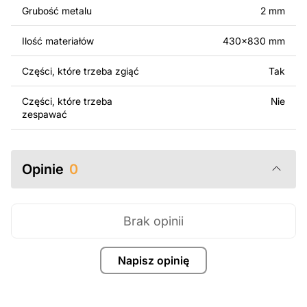
surowo zabronione.
Grubość metalu
2 mm
Za dodatkową opłatą możemy dostosować projekt
Ilość materiałów
430x830 mm
poprzez dodanie tekstu, obrazów lub logo Twojej firmy
albo wprowadzenie innych modyfikacji według Twoich
Części, które trzeba zgiąć
Tak
potrzeb. Jeśli potrzebujesz indywidualnego projektu
metalowego produktu, skontaktuj się z nami.
Części, które trzeba
Nie
zespawać
Jeśli masz jakiekolwiek pytania lub potrzebujesz
pomocy, skontaktuj się z nami w dowolnym momencie –
zawsze chętnie pomożemy.
Opinie
0
Brak opinii
Napisz opinię