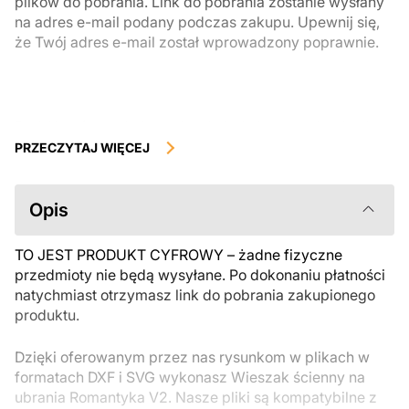
plików do pobrania. Link do pobrania zostanie wysłany
na adres e-mail podany podczas zakupu. Upewnij się,
że Twój adres e-mail został wprowadzony poprawnie.
Produkty cyfrowe, dostępne do natychmiastowego pobrania, nie
podlegają zwrotowi ani wymianie po ich pobraniu. Zalecamy
PRZECZYTAJ WIĘCEJ
uważnie zapoznać się z opisem produktu i zadać wszystkie pytania
przed zakupem. Jeśli masz jakiekolwiek problemy z zamówieniem,
skontaktuj się bezpośrednio ze sprzedawcą.
Opis
TO JEST PRODUKT CYFROWY – żadne fizyczne
przedmioty nie będą wysyłane. Po dokonaniu płatności
natychmiast otrzymasz link do pobrania zakupionego
produktu.
Dzięki oferowanym przez nas rysunkom w plikach w
formatach DXF i SVG wykonasz Wieszak ścienny na
ubrania Romantyka V2. Nasze pliki są kompatybilne z