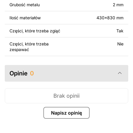
surowo zabronione.
Grubość metalu
2 mm
Za dodatkową opłatą możemy dostosować projekt
Ilość materiałów
430x830 mm
poprzez dodanie tekstu, obrazów lub logo Twojej firmy
albo wprowadzenie innych modyfikacji według Twoich
Części, które trzeba zgiąć
Tak
potrzeb. Jeśli potrzebujesz indywidualnego projektu
metalowego produktu, skontaktuj się z nami.
Części, które trzeba
Nie
zespawać
Jeśli masz jakiekolwiek pytania lub potrzebujesz
pomocy, skontaktuj się z nami w dowolnym momencie –
zawsze chętnie pomożemy.
Opinie
0
Brak opinii
Napisz opinię