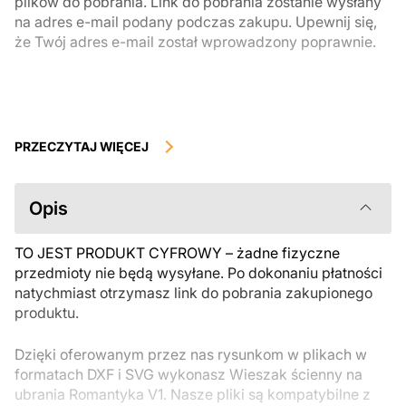
plików do pobrania. Link do pobrania zostanie wysłany
na adres e-mail podany podczas zakupu. Upewnij się,
że Twój adres e-mail został wprowadzony poprawnie.
Produkty cyfrowe, dostępne do natychmiastowego pobrania, nie
podlegają zwrotowi ani wymianie po ich pobraniu. Zalecamy
PRZECZYTAJ WIĘCEJ
uważnie zapoznać się z opisem produktu i zadać wszystkie pytania
przed zakupem. Jeśli masz jakiekolwiek problemy z zamówieniem,
skontaktuj się bezpośrednio ze sprzedawcą.
Opis
TO JEST PRODUKT CYFROWY – żadne fizyczne
przedmioty nie będą wysyłane. Po dokonaniu płatności
natychmiast otrzymasz link do pobrania zakupionego
produktu.
Dzięki oferowanym przez nas rysunkom w plikach w
formatach DXF i SVG wykonasz Wieszak ścienny na
ubrania Romantyka V1. Nasze pliki są kompatybilne z