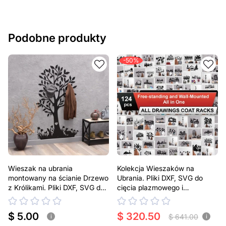
Podobne produkty
-50%
Wieszak na ubrania
Kolekcja Wieszaków na
montowany na ścianie Drzewo
Ubrania. Pliki DXF, SVG do
z Królikami. Pliki DXF, SVG do
cięcia plazmowego i
cięcia plazmowego i
laserowego
laserowego
$ 5.00
$ 320.50
$ 641.00
i
i