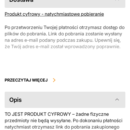
Produkt cyfrowy - natychmiastowe pobieranie
Po przetworzeniu Twojej płatności otrzymasz dostęp do
plików do pobrania. Link do pobrania zostanie wysłany
na adres e-mail podany podczas zakupu. Upewnij się,
że Twój adres e-mail został wprowadzony poprawnie.
Produkty cyfrowe, dostępne do natychmiastowego pobrania, nie
podlegają zwrotowi ani wymianie po ich pobraniu. Zalecamy
PRZECZYTAJ WIĘCEJ
uważnie zapoznać się z opisem produktu i zadać wszystkie pytania
przed zakupem. Jeśli masz jakiekolwiek problemy z zamówieniem,
skontaktuj się bezpośrednio ze sprzedawcą.
Opis
TO JEST PRODUKT CYFROWY – żadne fizyczne
przedmioty nie będą wysyłane. Po dokonaniu płatności
natychmiast otrzymasz link do pobrania zakupionego