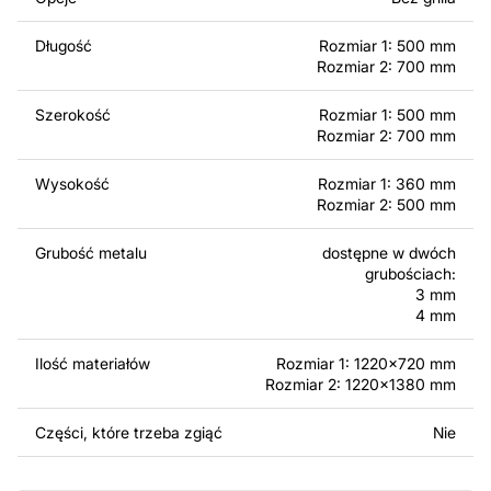
produktów zarówno do użytku osobistego, jak i
komercyjnego, w tym do sprzedaży produktów
Długość
Rozmiar 1: 500 mm
wykonanych na podstawie tych projektów. Należy
Rozmiar 2: 700 mm
jednak pamiętać, że odsprzedaż lub udostępnianie
oryginalnych bądź zmodyfikowanych plików jest
Szerokość
Rozmiar 1: 500 mm
surowo zabronione.
Rozmiar 2: 700 mm
Za dodatkową opłatą możemy dostosować projekt
Wysokość
Rozmiar 1: 360 mm
poprzez dodanie tekstu, obrazów lub logo Twojej firmy
Rozmiar 2: 500 mm
albo wprowadzenie innych modyfikacji według Twoich
potrzeb. Jeśli potrzebujesz indywidualnego projektu
Grubość metalu
dostępne w dwóch
grubościach:
metalowego produktu, skontaktuj się z nami.
3 mm
4 mm
Jeśli masz jakiekolwiek pytania lub potrzebujesz
pomocy, skontaktuj się z nami w dowolnym momencie –
Ilość materiałów
Rozmiar 1: 1220x720 mm
zawsze chętnie pomożemy.
Rozmiar 2: 1220x1380 mm
Części, które trzeba zgiąć
Nie