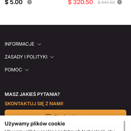
$ 5.00
$ 320.50
$ 641.00
i
i
INFORMACJE
ZASADY I POLITYKI
POMOC
MASZ JAKIEŚ PYTANIA?
SKONTAKTUJ SIĘ Z NAMI!
Napisz do nas
Używamy plików cookie