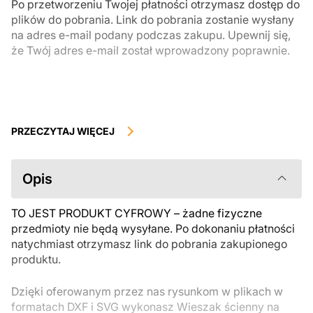
Po przetworzeniu Twojej płatności otrzymasz dostęp do
plików do pobrania. Link do pobrania zostanie wysłany
na adres e-mail podany podczas zakupu. Upewnij się,
że Twój adres e-mail został wprowadzony poprawnie.
Produkty cyfrowe, dostępne do natychmiastowego pobrania, nie
podlegają zwrotowi ani wymianie po ich pobraniu. Zalecamy
PRZECZYTAJ WIĘCEJ
uważnie zapoznać się z opisem produktu i zadać wszystkie pytania
przed zakupem. Jeśli masz jakiekolwiek problemy z zamówieniem,
skontaktuj się bezpośrednio ze sprzedawcą.
Opis
TO JEST PRODUKT CYFROWY – żadne fizyczne
przedmioty nie będą wysyłane. Po dokonaniu płatności
natychmiast otrzymasz link do pobrania zakupionego
produktu.
Dzięki oferowanym przez nas rysunkom w plikach w
formatach DXF i SVG wykonasz Wieszak ścienny na