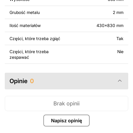
oryginalnych bądź zmodyfikowanych plików jest
surowo zabronione.
Grubość metalu
2 mm
Za dodatkową opłatą możemy dostosować projekt
Ilość materiałów
430x830 mm
poprzez dodanie tekstu, obrazów lub logo Twojej firmy
albo wprowadzenie innych modyfikacji według Twoich
Części, które trzeba zgiąć
Tak
potrzeb. Jeśli potrzebujesz indywidualnego projektu
metalowego produktu, skontaktuj się z nami.
Części, które trzeba
Nie
zespawać
Jeśli masz jakiekolwiek pytania lub potrzebujesz
pomocy, skontaktuj się z nami w dowolnym momencie –
zawsze chętnie pomożemy.
Opinie
0
Brak opinii
Napisz opinię