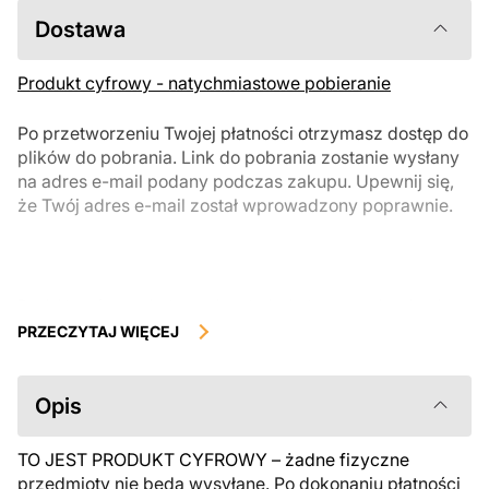
Dostawa
Produkt cyfrowy - natychmiastowe pobieranie
Po przetworzeniu Twojej płatności otrzymasz dostęp do
plików do pobrania. Link do pobrania zostanie wysłany
na adres e-mail podany podczas zakupu. Upewnij się,
że Twój adres e-mail został wprowadzony poprawnie.
Produkty cyfrowe, dostępne do natychmiastowego pobrania, nie
podlegają zwrotowi ani wymianie po ich pobraniu. Zalecamy
PRZECZYTAJ WIĘCEJ
uważnie zapoznać się z opisem produktu i zadać wszystkie pytania
przed zakupem. Jeśli masz jakiekolwiek problemy z zamówieniem,
skontaktuj się bezpośrednio ze sprzedawcą.
Opis
TO JEST PRODUKT CYFROWY – żadne fizyczne
przedmioty nie będą wysyłane. Po dokonaniu płatności