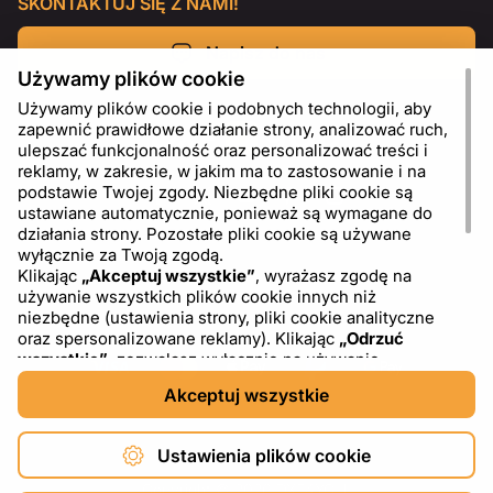
SKONTAKTUJ SIĘ Z NAMI!
Napisz do nas
Używamy plików cookie
Używamy plików cookie i podobnych technologii, aby
zapewnić prawidłowe działanie strony, analizować ruch,
ulepszać funkcjonalność oraz personalizować treści i
reklamy, w zakresie, w jakim ma to zastosowanie i na
podstawie Twojej zgody. Niezbędne pliki cookie są
ustawiane automatycznie, ponieważ są wymagane do
działania strony. Pozostałe pliki cookie są używane
wyłącznie za Twoją zgodą.
Klikając
„Akceptuj wszystkie”
, wyrażasz zgodę na
używanie wszystkich plików cookie innych niż
PL
USD - US Dollar ($)
niezbędne (ustawienia strony, pliki cookie analityczne
oraz spersonalizowane reklamy). Klikając
„Odrzuć
wszystkie”
, zezwalasz wyłącznie na używanie
niezbędnych plików cookie. Klikając
„Ustawienia plików
Akceptuj wszystkie
cookie”
, możesz wybrać, które kategorie plików cookie
chcesz zaakceptować lub zablokować. Możesz w
dowolnym momencie zmienić lub wycofać swoją zgodę,
Ustawienia plików cookie
korzystając z linku „Ustawienia plików cookie” w dolnej
części strony. Więcej informacji na temat korzystania z
Copyright © 2026 DXF4YOU.