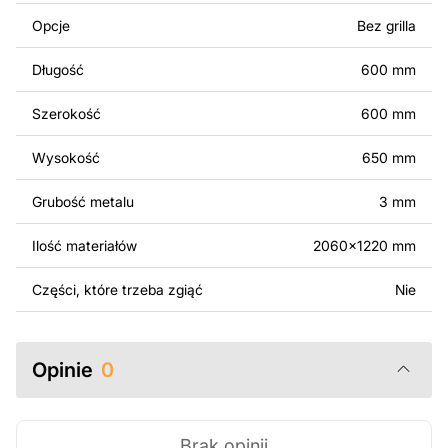
Można używać tych plików do tworzenia gotowych
Opcje
Bez grilla
produktów zarówno do użytku osobistego, jak i
komercyjnego, w tym do sprzedaży produktów
Długość
600 mm
wykonanych na podstawie tych projektów. Należy
jednak pamiętać, że odsprzedaż lub udostępnianie
Szerokość
600 mm
oryginalnych bądź zmodyfikowanych plików jest
surowo zabronione.
Wysokość
650 mm
Za dodatkową opłatą możemy dostosować projekt
Grubość metalu
3 mm
poprzez dodanie tekstu, obrazów lub logo Twojej firmy
albo wprowadzenie innych modyfikacji według Twoich
Ilość materiałów
2060x1220 mm
potrzeb. Jeśli potrzebujesz indywidualnego projektu
metalowego produktu, skontaktuj się z nami.
Części, które trzeba zgiąć
Nie
Jeśli masz jakiekolwiek pytania lub potrzebujesz
pomocy, skontaktuj się z nami w dowolnym momencie –
Opinie
0
zawsze chętnie pomożemy.
Brak opinii