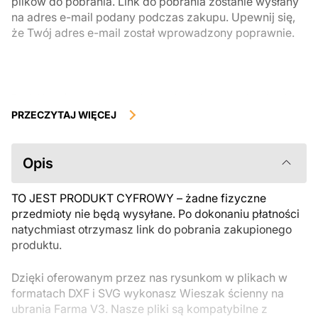
plików do pobrania. Link do pobrania zostanie wysłany
na adres e-mail podany podczas zakupu. Upewnij się,
że Twój adres e-mail został wprowadzony poprawnie.
Produkty cyfrowe, dostępne do natychmiastowego pobrania, nie
podlegają zwrotowi ani wymianie po ich pobraniu. Zalecamy
PRZECZYTAJ WIĘCEJ
uważnie zapoznać się z opisem produktu i zadać wszystkie pytania
przed zakupem. Jeśli masz jakiekolwiek problemy z zamówieniem,
skontaktuj się bezpośrednio ze sprzedawcą.
Opis
TO JEST PRODUKT CYFROWY – żadne fizyczne
przedmioty nie będą wysyłane. Po dokonaniu płatności
natychmiast otrzymasz link do pobrania zakupionego
produktu.
Dzięki oferowanym przez nas rysunkom w plikach w
formatach DXF i SVG wykonasz Wieszak ścienny na
ubrania Farma V3. Nasze pliki są kompatybilne z