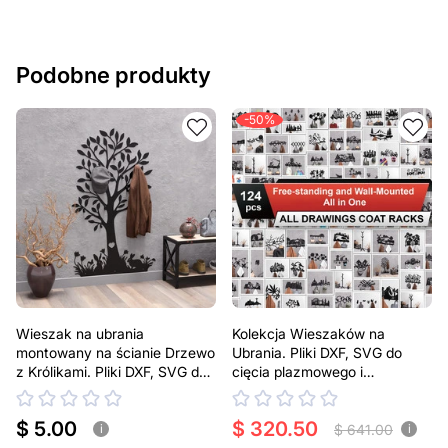
Podobne produkty
-50%
Wieszak na ubrania
Kolekcja Wieszaków na
montowany na ścianie Drzewo
Ubrania. Pliki DXF, SVG do
z Królikami. Pliki DXF, SVG do
cięcia plazmowego i
cięcia plazmowego i
laserowego
laserowego
$ 5.00
$ 320.50
$ 641.00
i
i