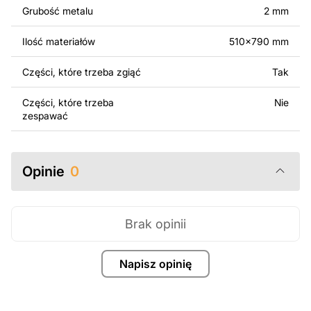
surowo zabronione.
Grubość metalu
2 mm
Za dodatkową opłatą możemy dostosować projekt
Ilość materiałów
510x790 mm
poprzez dodanie tekstu, obrazów lub logo Twojej firmy
albo wprowadzenie innych modyfikacji według Twoich
Części, które trzeba zgiąć
Tak
potrzeb. Jeśli potrzebujesz indywidualnego projektu
metalowego produktu, skontaktuj się z nami.
Części, które trzeba
Nie
zespawać
Jeśli masz jakiekolwiek pytania lub potrzebujesz
pomocy, skontaktuj się z nami w dowolnym momencie –
zawsze chętnie pomożemy.
Opinie
0
Brak opinii
Napisz opinię