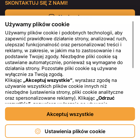
SKONTAKTUJ SIĘ Z NAMI!
Napisz do nas
Używamy plików cookie
Używamy plików cookie i podobnych technologii, aby
zapewnić prawidłowe działanie strony, analizować ruch,
ulepszać funkcjonalność oraz personalizować treści i
reklamy, w zakresie, w jakim ma to zastosowanie i na
podstawie Twojej zgody. Niezbędne pliki cookie są
ustawiane automatycznie, ponieważ są wymagane do
działania strony. Pozostałe pliki cookie są używane
wyłącznie za Twoją zgodą.
Klikając
„Akceptuj wszystkie”
, wyrażasz zgodę na
używanie wszystkich plików cookie innych niż
PL
USD - US Dollar ($)
niezbędne (ustawienia strony, pliki cookie analityczne
oraz spersonalizowane reklamy). Klikając
„Odrzuć
wszystkie”
, zezwalasz wyłącznie na używanie
niezbędnych plików cookie. Klikając
„Ustawienia plików
Akceptuj wszystkie
cookie”
, możesz wybrać, które kategorie plików cookie
chcesz zaakceptować lub zablokować. Możesz w
dowolnym momencie zmienić lub wycofać swoją zgodę,
Ustawienia plików cookie
korzystając z linku „Ustawienia plików cookie” w dolnej
części strony. Więcej informacji na temat korzystania z