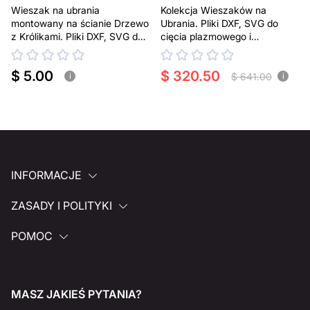
Wieszak na ubrania
Kolekcja Wieszaków na
montowany na ścianie Drzewo
Ubrania. Pliki DXF, SVG do
z Królikami. Pliki DXF, SVG do
cięcia plazmowego i
cięcia plazmowego i
laserowego
laserowego
$ 5.00
$ 320.50
$ 641.00
i
i
INFORMACJE
ZASADY I POLITYKI
POMOC
MASZ JAKIEŚ PYTANIA?