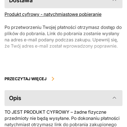
Dostawa
Produkt cyfrowy - natychmiastowe pobieranie
Po przetworzeniu Twojej płatności otrzymasz dostęp do
plików do pobrania. Link do pobrania zostanie wysłany
na adres e-mail podany podczas zakupu. Upewnij się,
że Twój adres e-mail został wprowadzony poprawnie.
Produkty cyfrowe, dostępne do natychmiastowego pobrania, nie
podlegają zwrotowi ani wymianie po ich pobraniu. Zalecamy
PRZECZYTAJ WIĘCEJ
uważnie zapoznać się z opisem produktu i zadać wszystkie pytania
przed zakupem. Jeśli masz jakiekolwiek problemy z zamówieniem,
skontaktuj się bezpośrednio ze sprzedawcą.
Opis
TO JEST PRODUKT CYFROWY – żadne fizyczne
przedmioty nie będą wysyłane. Po dokonaniu płatności
natychmiast otrzymasz link do pobrania zakupionego