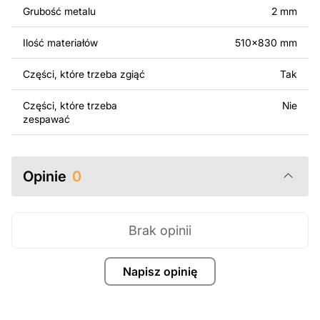
surowo zabronione.
Grubość metalu
2 mm
Za dodatkową opłatą możemy dostosować projekt
Ilość materiałów
510x830 mm
poprzez dodanie tekstu, obrazów lub logo Twojej firmy
albo wprowadzenie innych modyfikacji według Twoich
Części, które trzeba zgiąć
Tak
potrzeb. Jeśli potrzebujesz indywidualnego projektu
metalowego produktu, skontaktuj się z nami.
Części, które trzeba
Nie
zespawać
Jeśli masz jakiekolwiek pytania lub potrzebujesz
pomocy, skontaktuj się z nami w dowolnym momencie –
zawsze chętnie pomożemy.
Opinie
0
Brak opinii
Napisz opinię