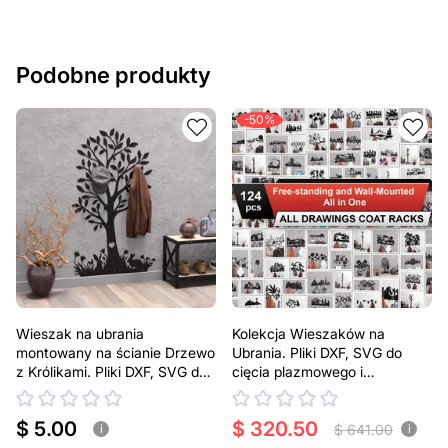
Podobne produkty
-50%
Wieszak na ubrania
Kolekcja Wieszaków na
montowany na ścianie Drzewo
Ubrania. Pliki DXF, SVG do
z Królikami. Pliki DXF, SVG do
cięcia plazmowego i
cięcia plazmowego i
laserowego
laserowego
$ 5.00
$ 320.50
$ 641.00
i
i