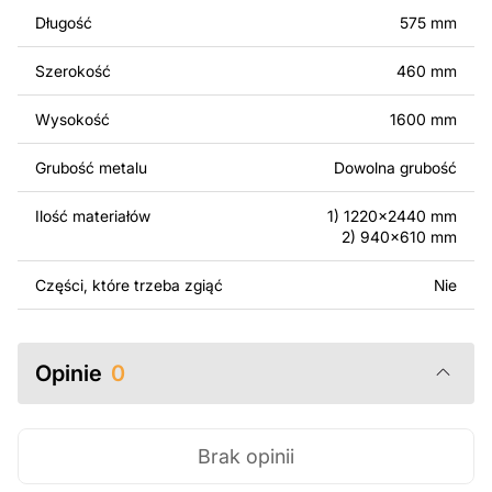
wykonanych na podstawie tych projektów. Należy
Długość
575 mm
jednak pamiętać, że odsprzedaż lub udostępnianie
oryginalnych bądź zmodyfikowanych plików jest
Szerokość
460 mm
surowo zabronione.
Wysokość
1600 mm
Za dodatkową opłatą możemy dostosować projekt
poprzez dodanie tekstu, obrazów lub logo Twojej firmy
Grubość metalu
Dowolna grubość
albo wprowadzenie innych modyfikacji według Twoich
potrzeb. Jeśli potrzebujesz indywidualnego projektu
Ilość materiałów
1) 1220x2440 mm
metalowego produktu, skontaktuj się z nami.
2) 940x610 mm
Jeśli masz jakiekolwiek pytania lub potrzebujesz
Części, które trzeba zgiąć
Nie
pomocy, skontaktuj się z nami w dowolnym momencie –
zawsze chętnie pomożemy.
Opinie
0
Brak opinii