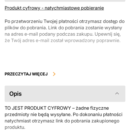
Produkt cyfrowy - natychmiastowe pobieranie
Po przetworzeniu Twojej płatności otrzymasz dostęp do
plików do pobrania. Link do pobrania zostanie wysłany
na adres e-mail podany podczas zakupu. Upewnij się,
że Twój adres e-mail został wprowadzony poprawnie.
Produkty cyfrowe, dostępne do natychmiastowego pobrania, nie
podlegają zwrotowi ani wymianie po ich pobraniu. Zalecamy
PRZECZYTAJ WIĘCEJ
uważnie zapoznać się z opisem produktu i zadać wszystkie pytania
przed zakupem. Jeśli masz jakiekolwiek problemy z zamówieniem,
skontaktuj się bezpośrednio ze sprzedawcą.
Opis
TO JEST PRODUKT CYFROWY – żadne fizyczne
przedmioty nie będą wysyłane. Po dokonaniu płatności
natychmiast otrzymasz link do pobrania zakupionego
produktu.