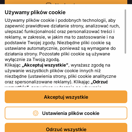
Napisz do nas
Używamy plików cookie
Używamy plików cookie i podobnych technologii, aby
zapewnić prawidłowe działanie strony, analizować ruch,
ulepszać funkcjonalność oraz personalizować treści i
reklamy, w zakresie, w jakim ma to zastosowanie i na
podstawie Twojej zgody. Niezbędne pliki cookie są
ustawiane automatycznie, ponieważ są wymagane do
działania strony. Pozostałe pliki cookie są używane
wyłącznie za Twoją zgodą.
Klikając
„Akceptuj wszystkie”
, wyrażasz zgodę na
używanie wszystkich plików cookie innych niż
PL
USD - US Dollar ($)
niezbędne (ustawienia strony, pliki cookie analityczne
oraz spersonalizowane reklamy). Klikając
„Odrzuć
wszystkie”
, zezwalasz wyłącznie na używanie
niezbędnych plików cookie. Klikając
„Ustawienia plików
Akceptuj wszystkie
cookie”
, możesz wybrać, które kategorie plików cookie
chcesz zaakceptować lub zablokować. Możesz w
dowolnym momencie zmienić lub wycofać swoją zgodę,
Ustawienia plików cookie
korzystając z linku „Ustawienia plików cookie” w dolnej
części strony. Więcej informacji na temat korzystania z
Copyright © 2026 DXF4YOU.
plików cookie, w tym o dostawcach zewnętrznych,
Odrzuć wszystkie