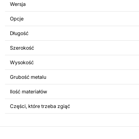
Wersja
obrazów lub logo Twojej firmy albo wprowadzenie innych
Twoich potrzeb. Jeśli potrzebujesz indywidualnego proje
Opcje
produktu, skontaktuj się z nami.
Długość
Jeśli masz jakiekolwiek pytania lub potrzebujesz pomocy, 
w dowolnym momencie – zawsze chętnie pomożemy.
Szerokość
Wysokość
Grubość metalu
Ilość materiałów
Części, które trzeba zgiąć