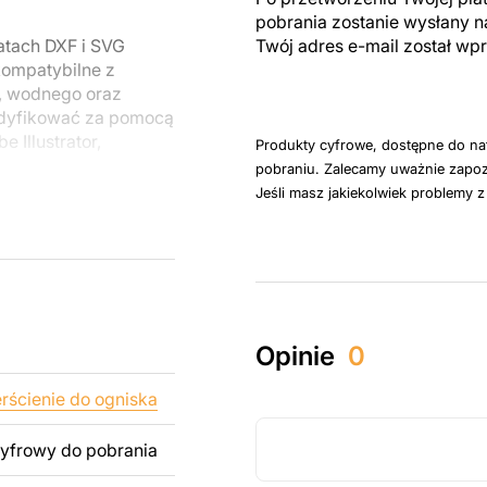
pobrania zostanie wysłany n
atach DXF i SVG
Twój adres e-mail został w
kompatybilne z
, wodnego oraz
odyfikować za pomocą
 Illustrator,
Produkty cyfrowe, dostępne do na
pobraniu. Zalecamy uważnie zapoz
Jeśli masz jakiekolwiek problemy 
u do cięcia
 blachy. Rysunki
 łatwym montażu, aby
któw zarówno do
Opinie
0
ży produktów
pamiętać, że
erścienie do ogniska
kowanych plików jest
cyfrowy do pobrania
 dodanie tekstu,