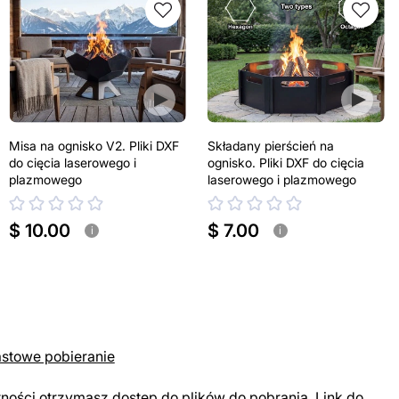
Misa na ognisko V2. Pliki DXF
Składany pierścień na
do cięcia laserowego i
ognisko. Pliki DXF do cięcia
plazmowego
laserowego i plazmowego
$ 10.00
$ 7.00
i
i
astowe pobieranie
tności otrzymasz dostęp do plików do pobrania. Link do