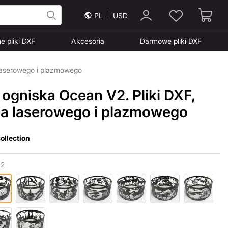
PL
USD
e pliki DXF
Akcesoria
Darmowe pliki DXF
 laserowego i plazmowego
 ogniska Ocean V2. Pliki DXF,
ia laserowego i plazmowego
ollection
V2