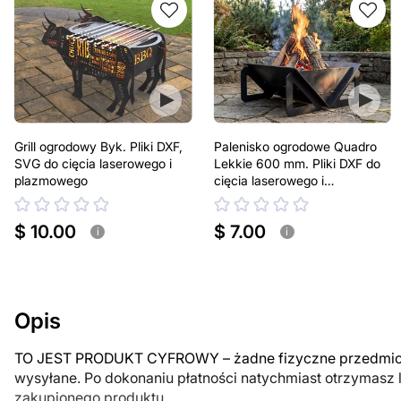
Grill ogrodowy Byk. Pliki DXF,
Palenisko ogrodowe Quadro
SVG do cięcia laserowego i
Lekkie 600 mm. Pliki DXF do
plazmowego
cięcia laserowego i
plazmowego
$ 10.00
$ 7.00
i
i
Opis
TO JEST PRODUKT CYFROWY – żadne fizyczne przedmiot
wysyłane. Po dokonaniu płatności natychmiast otrzymasz 
zakupionego produktu.