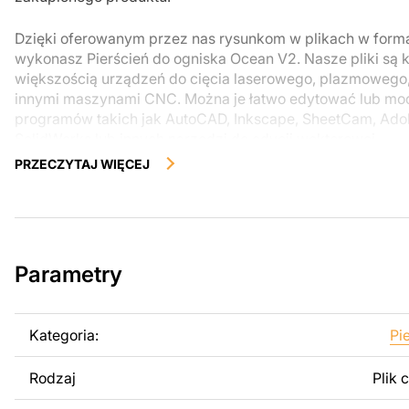
Dzięki oferowanym przez nas rysunkom w plikach w form
wykonasz Pierścień do ogniska Ocean V2. Nasze pliki są 
większością urządzeń do cięcia laserowego, plazmowego
innymi maszynami CNC. Można je łatwo edytować lub m
programów takich jak AutoCAD, Inkscape, SheetCam, Adobe
SolidWorks lub innych narzędzi do edycji wektorowej.
PRZECZYTAJ WIĘCEJ
Korzystając z tych plików możesz przy pomocy przyrzaąd
samodzielnie stworzyć wysokiej jakości produkt z kawałka
zostały zaprojektowane z myślą o nowoczesnej estetyce i
można było cieszyć się pracą nad swoim projektem.
Parametry
Można używać tych plików do tworzenia gotowych produ
użytku osobistego, jak i komercyjnego, w tym do sprzeda
wykonanych na podstawie tych projektów. Należy jednak 
Kategoria:
Pi
odsprzedaż lub udostępnianie oryginalnych bądź zmodyfi
surowo zabronione.
Rodzaj
Plik 
Za dodatkową opłatą możemy dostosować projekt poprzez