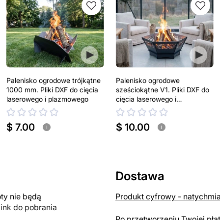
Palenisko ogrodowe trójkątne
Palenisko ogrodowe
1000 mm. Pliki DXF do cięcia
sześciokątne V1. Pliki DXF do
laserowego i plazmowego
cięcia laserowego i
plazmowego
$ 7.00
$ 10.00
i
i
Dostawa
y nie będą
Produkt cyfrowy - natychmi
link do pobrania
Po przetworzeniu Twojej pła