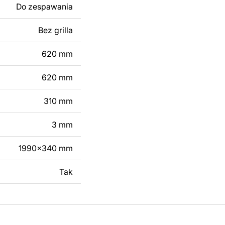
Do zespawania
 modyfikacji według
ktu metalowego
Bez grilla
620 mm
skontaktuj się z nami
620 mm
310 mm
3 mm
1990x340 mm
Tak