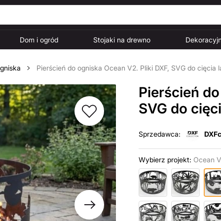
Dom i ogród
Stojaki na drewno
Dekoracyjn
ogniska
Pierścień do ogniska Ocean V2. Pliki DXF, SVG do cięcia
Pierścień do
SVG do cięc
Sprzedawca:
DXFc
Wybierz projekt:
Ocean 