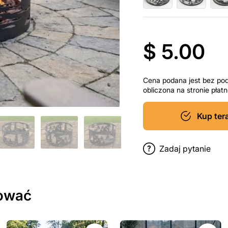
$ 5.00
Cena podana jest bez po
obliczona na stronie pła
Kup ter
Zadaj pytanie
sować