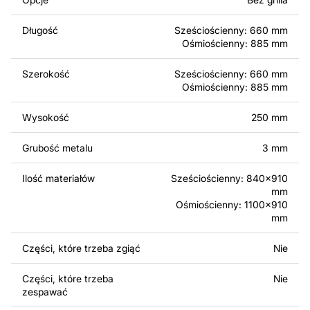
komercyjnego, w tym do sprzedaży produktów
wykonanych na podstawie tych projektów. Należy
Długość
Sześciościenny: 660 mm
jednak pamiętać, że odsprzedaż lub udostępnianie
Ośmiościenny: 885 mm
oryginalnych bądź zmodyfikowanych plików jest
surowo zabronione.
Szerokość
Sześciościenny: 660 mm
Ośmiościenny: 885 mm
Za dodatkową opłatą możemy dostosować projekt
poprzez dodanie tekstu, obrazów lub logo Twojej firmy
Wysokość
250 mm
albo wprowadzenie innych modyfikacji według Twoich
potrzeb. Jeśli potrzebujesz indywidualnego projektu
Grubość metalu
3 mm
metalowego produktu, skontaktuj się z nami.
Ilość materiałów
Sześciościenny: 840x910
mm
Jeśli masz jakiekolwiek pytania lub potrzebujesz
Ośmiościenny: 1100x910
pomocy, skontaktuj się z nami w dowolnym momencie –
mm
zawsze chętnie pomożemy.
Części, które trzeba zgiąć
Nie
Części, które trzeba
Nie
zespawać