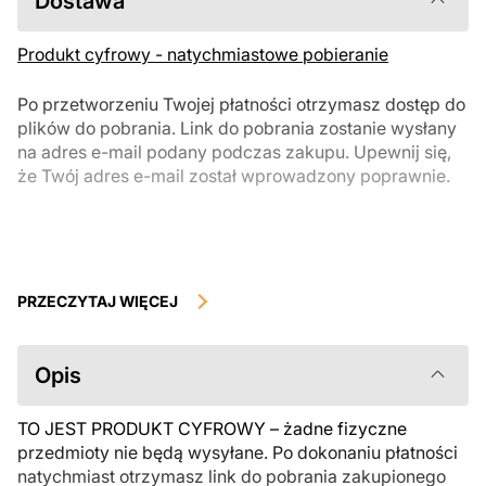
Dostawa
Produkt cyfrowy - natychmiastowe pobieranie
Po przetworzeniu Twojej płatności otrzymasz dostęp do
plików do pobrania. Link do pobrania zostanie wysłany
na adres e-mail podany podczas zakupu. Upewnij się,
że Twój adres e-mail został wprowadzony poprawnie.
Produkty cyfrowe, dostępne do natychmiastowego pobrania, nie
podlegają zwrotowi ani wymianie po ich pobraniu. Zalecamy
PRZECZYTAJ WIĘCEJ
uważnie zapoznać się z opisem produktu i zadać wszystkie pytania
przed zakupem. Jeśli masz jakiekolwiek problemy z zamówieniem,
skontaktuj się bezpośrednio ze sprzedawcą.
Opis
TO JEST PRODUKT CYFROWY – żadne fizyczne
przedmioty nie będą wysyłane. Po dokonaniu płatności
natychmiast otrzymasz link do pobrania zakupionego