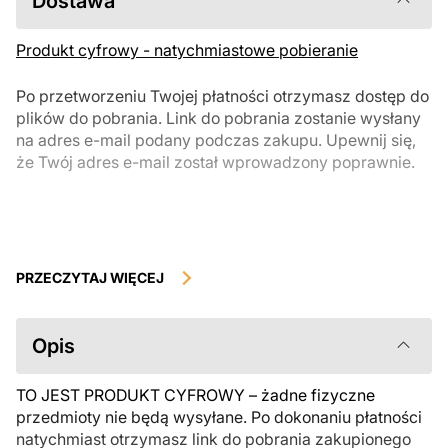
Dostawa
Produkt cyfrowy - natychmiastowe pobieranie
Po przetworzeniu Twojej płatności otrzymasz dostęp do
plików do pobrania. Link do pobrania zostanie wysłany
na adres e-mail podany podczas zakupu. Upewnij się,
że Twój adres e-mail został wprowadzony poprawnie.
Produkty cyfrowe, dostępne do natychmiastowego pobrania, nie
podlegają zwrotowi ani wymianie po ich pobraniu. Zalecamy
PRZECZYTAJ WIĘCEJ
uważnie zapoznać się z opisem produktu i zadać wszystkie pytania
przed zakupem. Jeśli masz jakiekolwiek problemy z zamówieniem,
skontaktuj się bezpośrednio ze sprzedawcą.
Opis
TO JEST PRODUKT CYFROWY – żadne fizyczne
przedmioty nie będą wysyłane. Po dokonaniu płatności
natychmiast otrzymasz link do pobrania zakupionego