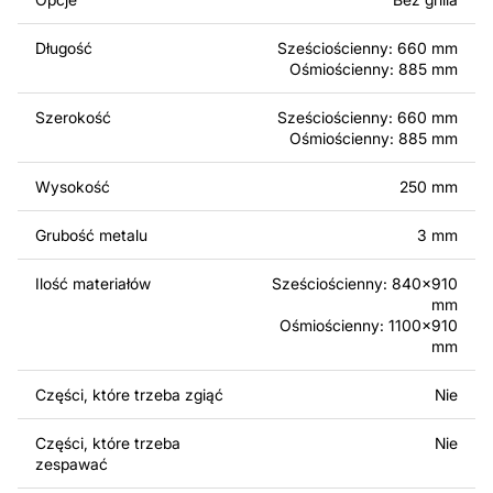
produktów zarówno do użytku osobistego, jak i
komercyjnego, w tym do sprzedaży produktów
Długość
Sześciościenny: 660 mm
wykonanych na podstawie tych projektów. Należy
Ośmiościenny: 885 mm
jednak pamiętać, że odsprzedaż lub udostępnianie
oryginalnych bądź zmodyfikowanych plików jest
Szerokość
Sześciościenny: 660 mm
surowo zabronione.
Ośmiościenny: 885 mm
Za dodatkową opłatą możemy dostosować projekt
Wysokość
250 mm
poprzez dodanie tekstu, obrazów lub logo Twojej firmy
albo wprowadzenie innych modyfikacji według Twoich
Grubość metalu
3 mm
potrzeb. Jeśli potrzebujesz indywidualnego projektu
metalowego produktu, skontaktuj się z nami.
Ilość materiałów
Sześciościenny: 840x910
mm
Ośmiościenny: 1100x910
Jeśli masz jakiekolwiek pytania lub potrzebujesz
mm
pomocy, skontaktuj się z nami w dowolnym momencie –
zawsze chętnie pomożemy.
Części, które trzeba zgiąć
Nie
Części, które trzeba
Nie
zespawać