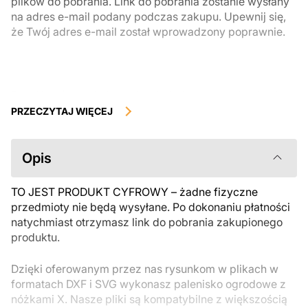
plików do pobrania. Link do pobrania zostanie wysłany
na adres e-mail podany podczas zakupu. Upewnij się,
że Twój adres e-mail został wprowadzony poprawnie.
Produkty cyfrowe, dostępne do natychmiastowego pobrania, nie
podlegają zwrotowi ani wymianie po ich pobraniu. Zalecamy
PRZECZYTAJ WIĘCEJ
uważnie zapoznać się z opisem produktu i zadać wszystkie pytania
przed zakupem. Jeśli masz jakiekolwiek problemy z zamówieniem,
skontaktuj się bezpośrednio ze sprzedawcą.
Opis
TO JEST PRODUKT CYFROWY – żadne fizyczne
przedmioty nie będą wysyłane. Po dokonaniu płatności
natychmiast otrzymasz link do pobrania zakupionego
produktu.
Dzięki oferowanym przez nas rysunkom w plikach w
formatach DXF i SVG wykonasz palenisko ogrodowe z
nóżkami X. Nasze pliki są kompatybilne z większością