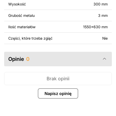
Wysokość
300 mm
Za dodatkową opłatą możemy dostosować projekt
poprzez dodanie tekstu, obrazów lub logo Twojej firmy
Grubość metalu
3 mm
albo wprowadzenie innych modyfikacji według Twoich
potrzeb. Jeśli potrzebujesz indywidualnego projektu
Ilość materiałów
1550x630 mm
metalowego produktu, skontaktuj się z nami.
Części, które trzeba zgiąć
Nie
Jeśli masz jakiekolwiek pytania lub potrzebujesz
pomocy, skontaktuj się z nami w dowolnym momencie –
zawsze chętnie pomożemy.
Opinie
0
Brak opinii
Napisz opinię