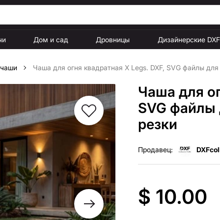
чи
Дом и сад
Дровницы
Дизайнерские DX
 чаши
Чаша для огня квадратная X Legs. DXF, SVG файлы для
Чаша для ог
SVG файлы 
резки
Продавец:
DXFcol
$ 10.00