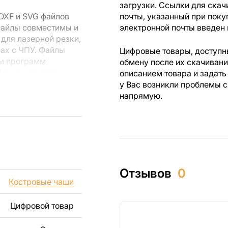
загрузки. Ссылки для скач
DXF и SVG файлов
почты, указанный при поку
 Файлы совместимы и
электронной почты введен 
для лазерной резки,
вах с ЧПУ. Файлы
Цифровые товары, доступны
ем программ
обмену после их скачиван
rks или другого
описанием товара и задать
у Вас возникли проблемы с
напрямую.
 резки, вы сможете
ежи созданы с
ы вы могли
изделий как для
Отзывов
0
ючая продажу
Костровые чаши
дчеркиваем, что
ли
Цифровой товар