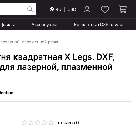
RU
USD
F файлы
Аксессуары
Бесплатные DXF файлы
 лазерной, плазменной резки
ня квадратная X Legs. DXF,
для лазерной, плазменной
lection
отзывов 0