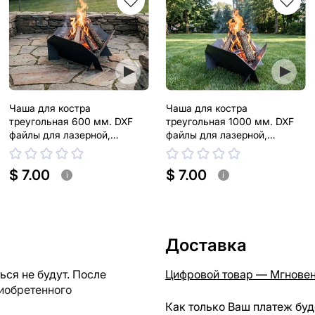
Чаша для костра
Чаша для костра
треугольная 600 мм. DXF
треугольная 1000 мм. DXF
файлы для лазерной,
файлы для лазерной,
плазменной резки
плазменной резки
$ 7.00
$ 7.00
i
i
Доставка
ся не будут. После
Цифровой товар — Мгновен
риобретенного
Как только Ваш платеж буд