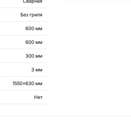
Сварная
кст, изображение,
в дизайн изделия.
Без гриля
чертеж изделия из
600 мм
вяжитесь с нами в
600 мм
300 мм
3 мм
1550x630 мм
Нет