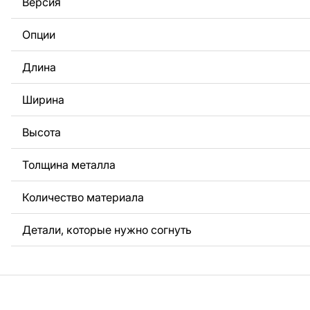
Версия
За дополнительную плату мы можем добавить любой те
логотип вашей компании или внести другие изменения 
Опции
Если вам нужно, чтобы мы выполнили индивидуальный 
металла для вас, пожалуйста, свяжитесь с нами.
Длина
Если у вас остались вопросы или вам нужна помощь, с
любое время, мы всегда готовы помочь.
Ширина
Высота
Толщина металла
Количество материала
Детали, которые нужно согнуть