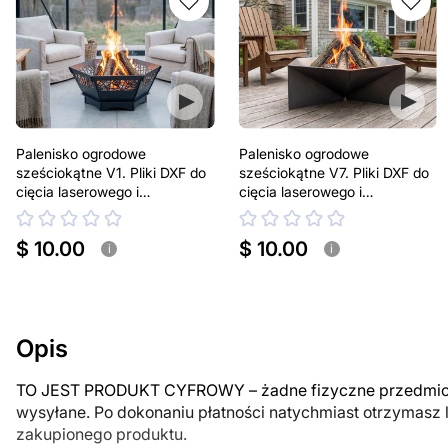
Palenisko ogrodowe
Palenisko ogrodowe
sześciokątne V1. Pliki DXF do
sześciokątne V7. Pliki DXF do
cięcia laserowego i
cięcia laserowego i
plazmowego
plazmowego
$ 10.00
$ 10.00
i
i
Opis
TO JEST PRODUKT CYFROWY – żadne fizyczne przedmiot
wysyłane. Po dokonaniu płatności natychmiast otrzymasz 
zakupionego produktu.