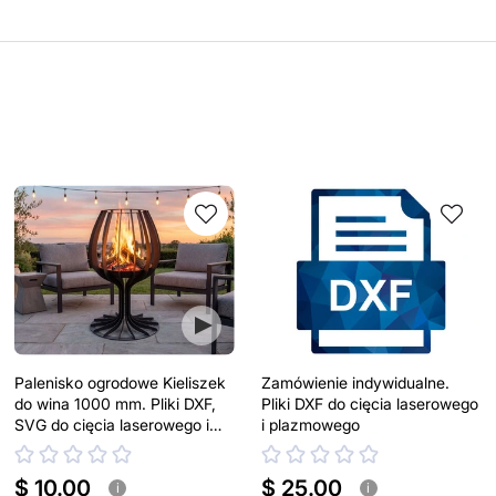
Palenisko ogrodowe Kieliszek
Zamówienie indywidualne.
do wina 1000 mm. Pliki DXF,
Pliki DXF do cięcia laserowego
SVG do cięcia laserowego i
i plazmowego
plazmowego
$ 10.00
$ 25.00
i
i