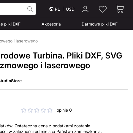
PL
USD
e pliki DXF
Akcesoria
Darmowe pliki DXF
mowego i laserowego
rodowe Turbina. Pliki DXF, SVG
lazmowego i laserowego
tudioStore
opinie 0
datków. Ostateczna cena z podatkami zostanie
tności w zależności od miejsca Państwa zamieszkania.