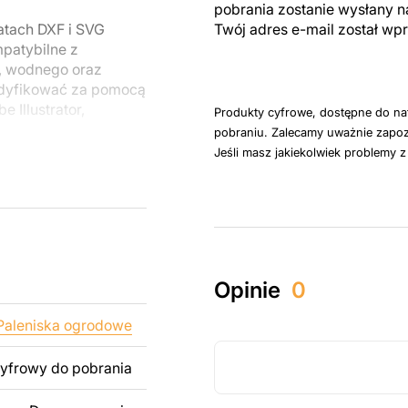
pobrania zostanie wysłany n
atach DXF i SVG
Twój adres e-mail został w
patybilne z
, wodnego oraz
odyfikować za pomocą
 Illustrator,
Produkty cyfrowe, dostępne do na
pobraniu. Zalecamy uważnie zapoz
Jeśli masz jakiekolwiek problemy 
u do cięcia
 blachy. Rysunki
 łatwym montażu, aby
któw zarówno do
Opinie
0
ży produktów
pamiętać, że
Paleniska ogrodowe
kowanych plików jest
cyfrowy do pobrania
 dodanie tekstu,