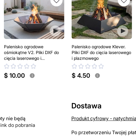
Palenisko ogrodowe
Palenisko ogrodowe Klever.
ośmiokątne V2. Pliki DXF do
Pliki DXF do cięcia laserowego
cięcia laserowego i
i plazmowego
plazmowego
$ 10.00
$ 4.50
i
i
Dostawa
y nie będą
Produkt cyfrowy - natychmi
link do pobrania
Po przetworzeniu Twojej pła