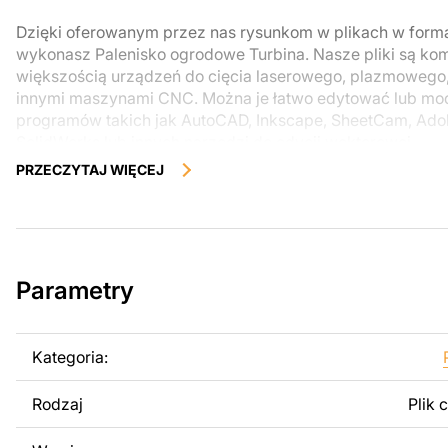
Dzięki oferowanym przez nas rysunkom w plikach w form
wykonasz Palenisko ogrodowe Turbina. Nasze pliki są kom
większością urządzeń do cięcia laserowego, plazmowego
innymi maszynami CNC. Można je łatwo edytować lub m
programów takich jak AutoCAD, Inkscape, SheetCam, Adobe
SolidWorks lub innych narzędzi do edycji wektorowej.
PRZECZYTAJ WIĘCEJ
Korzystając z tych plików możesz przy pomocy przyrzaąd
samodzielnie stworzyć wysokiej jakości produkt z kawałka
zostały zaprojektowane z myślą o nowoczesnej estetyce i
można było cieszyć się pracą nad swoim projektem.
Parametry
Można używać tych plików do tworzenia gotowych produ
użytku osobistego, jak i komercyjnego, w tym do sprzeda
wykonanych na podstawie tych projektów. Należy jednak 
Kategoria:
odsprzedaż lub udostępnianie oryginalnych bądź zmodyfi
surowo zabronione.
Rodzaj
Plik 
Za dodatkową opłatą możemy dostosować projekt poprzez