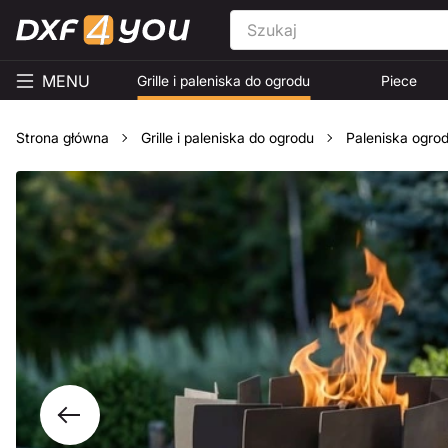
MENU
Grille i paleniska do ogrodu
Piece
Strona główna
Grille i paleniska do ogrodu
Paleniska ogro