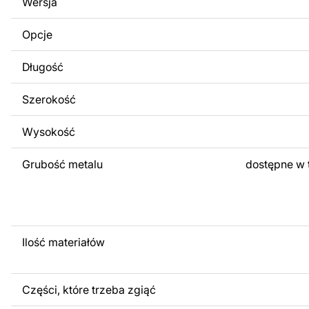
Wersja
obrazów lub logo Twojej firmy albo wprowadzenie innych
Twoich potrzeb. Jeśli potrzebujesz indywidualnego proje
Opcje
produktu, skontaktuj się z nami.
Długość
Jeśli masz jakiekolwiek pytania lub potrzebujesz pomocy, 
w dowolnym momencie – zawsze chętnie pomożemy.
Szerokość
Wysokość
Grubość metalu
dostępne w 
Ilość materiałów
Części, które trzeba zgiąć