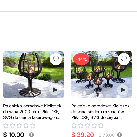
-44%
Palenisko ogrodowe Kieliszek
Palenisko ogrodowe Kieliszek
do wina 2000 mm. Pliki DXF,
do wina siedem rozmiarów.
SVG do cięcia laserowego i
Pliki DXF, SVG do cięcia
plazmowego
laserowego i plazmowego
$ 10.00
$ 39.20
$ 70.00
i
i