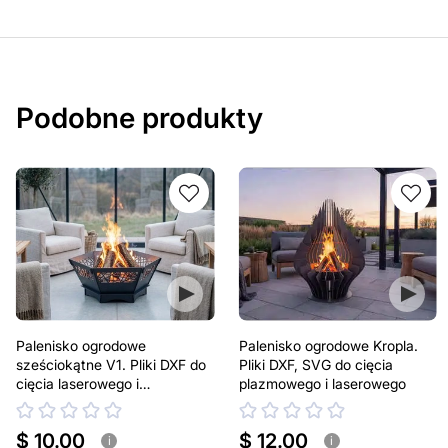
Podobne produkty
Palenisko ogrodowe
Palenisko ogrodowe Kropla.
sześciokątne V1. Pliki DXF do
Pliki DXF, SVG do cięcia
cięcia laserowego i
plazmowego i laserowego
plazmowego
$ 10.00
$ 12.00
i
i