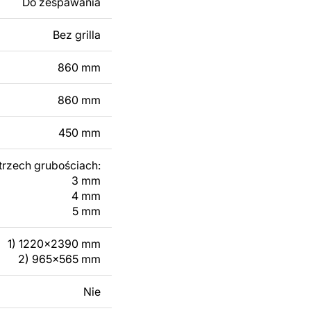
Do zespawania
 modyfikacji według
ktu metalowego
Bez grilla
860 mm
skontaktuj się z nami
860 mm
450 mm
trzech grubościach:
3 mm
4 mm
5 mm
1) 1220x2390 mm
2) 965x565 mm
Nie