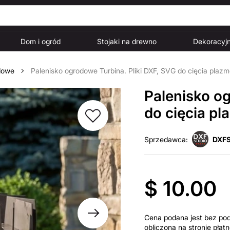
Dom i ogród
Stojaki na drewno
Dekoracyjn
dowe
Palenisko ogrodowe Turbina. Pliki DXF, SVG do cięcia plaz
Palenisko og
do cięcia p
Sprzedawca:
DXFS
$ 10.00
Cena podana jest bez po
obliczona na stronie pła