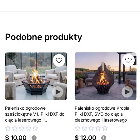
Podobne produkty
Palenisko ogrodowe
Palenisko ogrodowe Kropla.
sześciokątne V1. Pliki DXF do
Pliki DXF, SVG do cięcia
cięcia laserowego i
plazmowego i laserowego
plazmowego
$ 10.00
$ 12.00
i
i