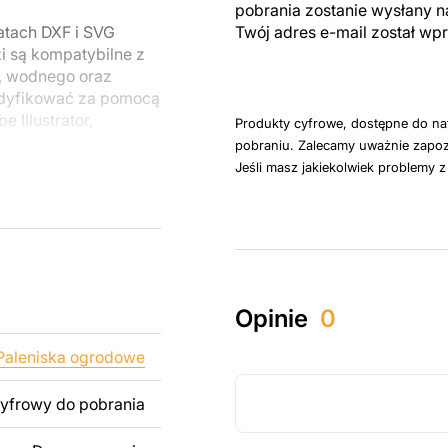
pobrania zostanie wysłany n
atach DXF i SVG
Twój adres e-mail został w
i są kompatybilne z
, wodnego oraz
odyfikować za pomocą
 Illustrator,
Produkty cyfrowe, dostępne do na
pobraniu. Zalecamy uważnie zapoz
Jeśli masz jakiekolwiek problemy 
u do cięcia
 blachy. Rysunki
 łatwym montażu, aby
któw zarówno do
Opinie
0
ży produktów
pamiętać, że
Paleniska ogrodowe
kowanych plików jest
cyfrowy do pobrania
 dodanie tekstu,