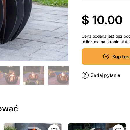
$ 10.00
Cena podana jest bez po
obliczona na stronie pła
Kup ter
Zadaj pytanie
sować