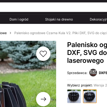
Dom i ogród
Stojaki na drewno
Dekoracyjn
dowe
Palenisko ogrodowe Czarna Kula V2. Pliki DXF, SVG do cię
Palenisko og
DXF, SVG do
laserowego
Sprzedawca:
DXFS
Wybierz projekt:
Wersja 