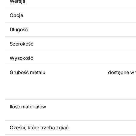
Wersja
obrazów lub logo Twojej firmy albo wprowadzenie innych
Twoich potrzeb. Jeśli potrzebujesz indywidualnego proje
Opcje
produktu, skontaktuj się z nami.
Długość
Jeśli masz jakiekolwiek pytania lub potrzebujesz pomocy, 
w dowolnym momencie – zawsze chętnie pomożemy.
Szerokość
Wysokość
Grubość metalu
dostępne w 
Ilość materiałów
Części, które trzeba zgiąć