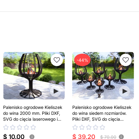
-44%
Palenisko ogrodowe Kieliszek
Palenisko ogrodowe Kieliszek
do wina 2000 mm. Pliki DXF,
do wina siedem rozmiarów.
SVG do cięcia laserowego i
Pliki DXF, SVG do cięcia
plazmowego
laserowego i plazmowego
$ 10.00
$ 39.20
$ 70.00
i
i