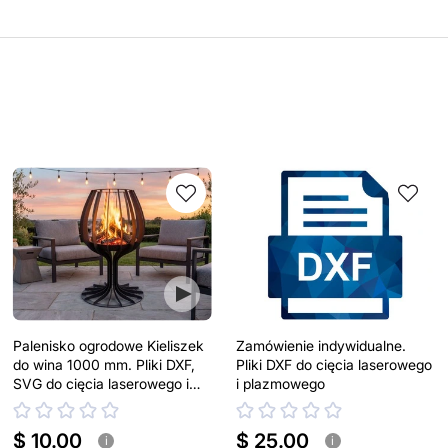
Palenisko ogrodowe Kieliszek
Zamówienie indywidualne.
do wina 1000 mm. Pliki DXF,
Pliki DXF do cięcia laserowego
SVG do cięcia laserowego i
i plazmowego
plazmowego
$ 10.00
$ 25.00
i
i