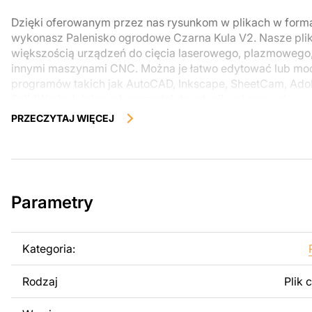
Dzięki oferowanym przez nas rysunkom w plikach w form
wykonasz Palenisko ogrodowe Czarna Kula V2. Nasze plik
większością urządzeń do cięcia laserowego, plazmowego
innymi maszynami CNC. Można je łatwo edytować lub m
programów takich jak AutoCAD, Inkscape, SheetCam, Adobe
SolidWorks lub innych narzędzi do edycji wektorowej.
PRZECZYTAJ WIĘCEJ
Korzystając z tych plików możesz przy pomocy przyrzaąd
samodzielnie stworzyć wysokiej jakości produkt z kawałka
zostały zaprojektowane z myślą o nowoczesnej estetyce i
można było cieszyć się pracą nad swoim projektem.
Parametry
Można używać tych plików do tworzenia gotowych produ
użytku osobistego, jak i komercyjnego, w tym do sprzeda
wykonanych na podstawie tych projektów. Należy jednak 
Kategoria:
odsprzedaż lub udostępnianie oryginalnych bądź zmodyfi
surowo zabronione.
Rodzaj
Plik 
Za dodatkową opłatą możemy dostosować projekt poprzez