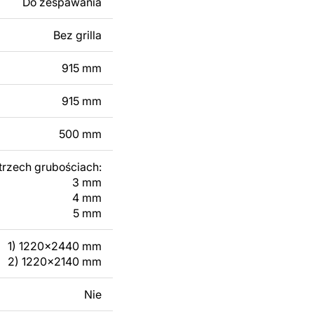
Do zespawania
 modyfikacji według
ktu metalowego
Bez grilla
915 mm
skontaktuj się z nami
915 mm
500 mm
trzech grubościach:
3 mm
4 mm
5 mm
1) 1220x2440 mm
2) 1220x2140 mm
Nie