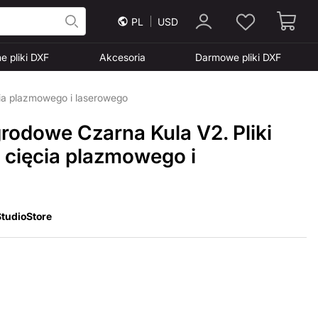
PL
USD
e pliki DXF
Akcesoria
Darmowe pliki DXF
cia plazmowego i laserowego
rodowe Czarna Kula V2. Pliki
 cięcia plazmowego i
tudioStore
2