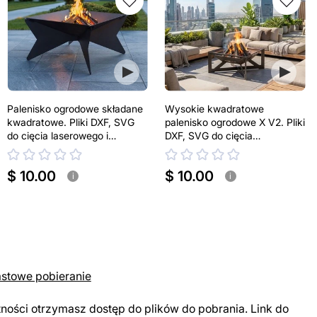
Palenisko ogrodowe składane
Wysokie kwadratowe
kwadratowe. Pliki DXF, SVG
palenisko ogrodowe X V2. Pliki
do cięcia laserowego i
DXF, SVG do cięcia
plazmowego
laserowego i plazmowego
$ 10.00
$ 10.00
i
i
astowe pobieranie
tności otrzymasz dostęp do plików do pobrania. Link do