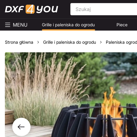
MENU
Grille i paleniska do ogrodu
Piece
Strona główna
Grille i paleniska do ogrodu
Paleniska ogro