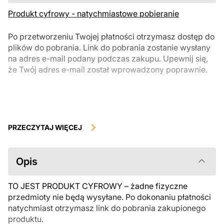
Produkt cyfrowy - natychmiastowe pobieranie
Po przetworzeniu Twojej płatności otrzymasz dostęp do
plików do pobrania. Link do pobrania zostanie wysłany
na adres e-mail podany podczas zakupu. Upewnij się,
że Twój adres e-mail został wprowadzony poprawnie.
Produkty cyfrowe, dostępne do natychmiastowego pobrania, nie
podlegają zwrotowi ani wymianie po ich pobraniu. Zalecamy
PRZECZYTAJ WIĘCEJ
uważnie zapoznać się z opisem produktu i zadać wszystkie pytania
przed zakupem. Jeśli masz jakiekolwiek problemy z zamówieniem,
skontaktuj się bezpośrednio ze sprzedawcą.
Opis
TO JEST PRODUKT CYFROWY – żadne fizyczne
przedmioty nie będą wysyłane. Po dokonaniu płatności
natychmiast otrzymasz link do pobrania zakupionego
produktu.