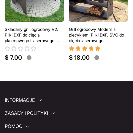
Składany grill ogrodowy V2.
Grill ogrodowy Modern z
Pliki DXF do cięcia
piecykiem. Pliki DXF, SVG do
plazmowego i laserowego.
cięcia laserowego i
Przenośny grill BBQ
plazmowego
$ 7.00
$ 18.00
i
i
INFORMACJE
ZASADY I POLITYKI
POMOC