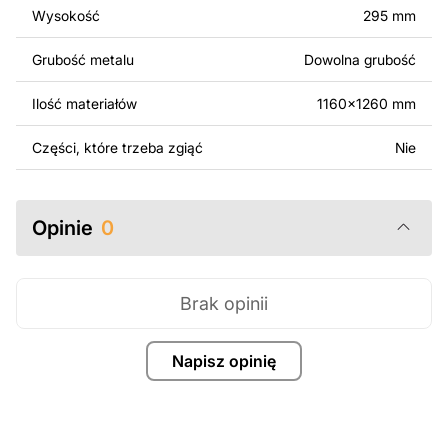
surowo zabronione.
Wysokość
295 mm
Za dodatkową opłatą możemy dostosować projekt
Grubość metalu
Dowolna grubość
poprzez dodanie tekstu, obrazów lub logo Twojej firmy
albo wprowadzenie innych modyfikacji według Twoich
Ilość materiałów
1160x1260 mm
potrzeb. Jeśli potrzebujesz indywidualnego projektu
metalowego produktu, skontaktuj się z nami.
Części, które trzeba zgiąć
Nie
Jeśli masz jakiekolwiek pytania lub potrzebujesz
pomocy, skontaktuj się z nami w dowolnym momencie –
Opinie
0
zawsze chętnie pomożemy.
Brak opinii
Napisz opinię