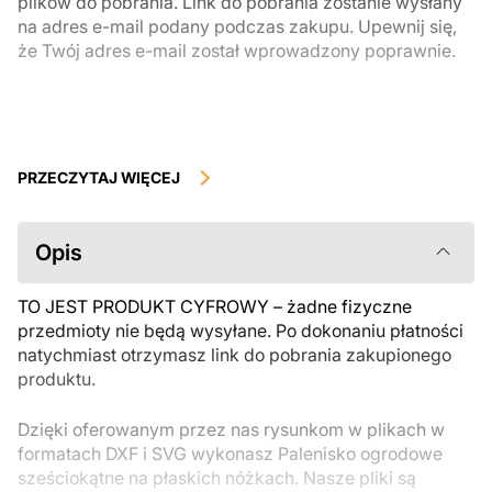
plików do pobrania. Link do pobrania zostanie wysłany
na adres e-mail podany podczas zakupu. Upewnij się,
że Twój adres e-mail został wprowadzony poprawnie.
Produkty cyfrowe, dostępne do natychmiastowego pobrania, nie
podlegają zwrotowi ani wymianie po ich pobraniu. Zalecamy
PRZECZYTAJ WIĘCEJ
uważnie zapoznać się z opisem produktu i zadać wszystkie pytania
przed zakupem. Jeśli masz jakiekolwiek problemy z zamówieniem,
skontaktuj się bezpośrednio ze sprzedawcą.
Opis
TO JEST PRODUKT CYFROWY – żadne fizyczne
przedmioty nie będą wysyłane. Po dokonaniu płatności
natychmiast otrzymasz link do pobrania zakupionego
produktu.
Dzięki oferowanym przez nas rysunkom w plikach w
formatach DXF i SVG wykonasz Palenisko ogrodowe
sześciokątne na płaskich nóżkach. Nasze pliki są