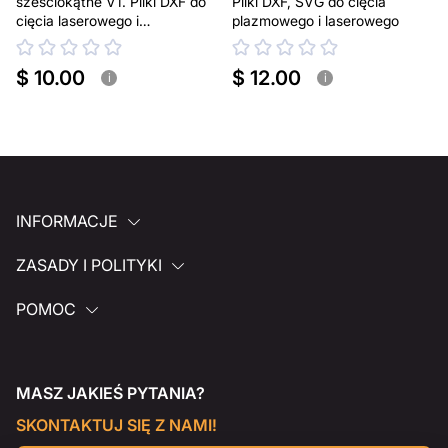
sześciokątne V1. Pliki DXF do
Pliki DXF, SVG do cięcia
cięcia laserowego i
plazmowego i laserowego
plazmowego
$ 10.00
$ 12.00
i
i
INFORMACJE
ZASADY I POLITYKI
POMOC
MASZ JAKIEŚ PYTANIA?
SKONTAKTUJ SIĘ Z NAMI!