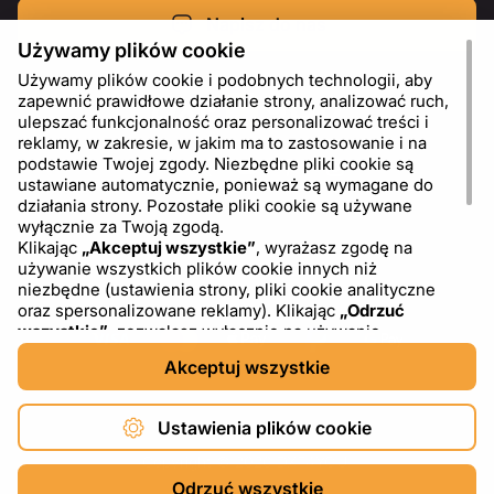
Napisz do nas
Używamy plików cookie
Używamy plików cookie i podobnych technologii, aby
zapewnić prawidłowe działanie strony, analizować ruch,
ulepszać funkcjonalność oraz personalizować treści i
reklamy, w zakresie, w jakim ma to zastosowanie i na
podstawie Twojej zgody. Niezbędne pliki cookie są
ustawiane automatycznie, ponieważ są wymagane do
działania strony. Pozostałe pliki cookie są używane
wyłącznie za Twoją zgodą.
Klikając
„Akceptuj wszystkie”
, wyrażasz zgodę na
używanie wszystkich plików cookie innych niż
PL
USD - US Dollar ($)
niezbędne (ustawienia strony, pliki cookie analityczne
oraz spersonalizowane reklamy). Klikając
„Odrzuć
wszystkie”
, zezwalasz wyłącznie na używanie
niezbędnych plików cookie. Klikając
„Ustawienia plików
Akceptuj wszystkie
cookie”
, możesz wybrać, które kategorie plików cookie
chcesz zaakceptować lub zablokować. Możesz w
dowolnym momencie zmienić lub wycofać swoją zgodę,
Ustawienia plików cookie
korzystając z linku „Ustawienia plików cookie” w dolnej
części strony. Więcej informacji na temat korzystania z
Copyright © 2026 DXF4YOU.
plików cookie, w tym o dostawcach zewnętrznych,
Odrzuć wszystkie