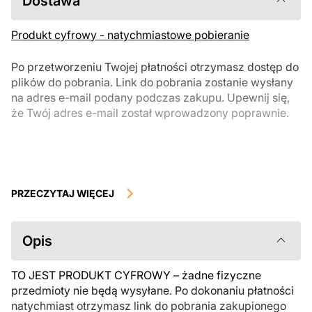
Dostawa
Produkt cyfrowy - natychmiastowe pobieranie
Po przetworzeniu Twojej płatności otrzymasz dostęp do
plików do pobrania. Link do pobrania zostanie wysłany
na adres e-mail podany podczas zakupu. Upewnij się,
że Twój adres e-mail został wprowadzony poprawnie.
Produkty cyfrowe, dostępne do natychmiastowego pobrania, nie
podlegają zwrotowi ani wymianie po ich pobraniu. Zalecamy
PRZECZYTAJ WIĘCEJ
uważnie zapoznać się z opisem produktu i zadać wszystkie pytania
przed zakupem. Jeśli masz jakiekolwiek problemy z zamówieniem,
skontaktuj się bezpośrednio ze sprzedawcą.
Opis
TO JEST PRODUKT CYFROWY – żadne fizyczne
przedmioty nie będą wysyłane. Po dokonaniu płatności
natychmiast otrzymasz link do pobrania zakupionego