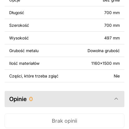
komercyjnego, w tym do sprzedaży produktów
wykonanych na podstawie tych projektów. Należy
Długość
700 mm
jednak pamiętać, że odsprzedaż lub udostępnianie
oryginalnych bądź zmodyfikowanych plików jest
Szerokość
700 mm
surowo zabronione.
Wysokość
497 mm
Za dodatkową opłatą możemy dostosować projekt
poprzez dodanie tekstu, obrazów lub logo Twojej firmy
Grubość metalu
Dowolna grubość
albo wprowadzenie innych modyfikacji według Twoich
potrzeb. Jeśli potrzebujesz indywidualnego projektu
Ilość materiałów
1160x1500 mm
metalowego produktu, skontaktuj się z nami.
Części, które trzeba zgiąć
Nie
Jeśli masz jakiekolwiek pytania lub potrzebujesz
pomocy, skontaktuj się z nami w dowolnym momencie –
zawsze chętnie pomożemy.
Opinie
0
Brak opinii