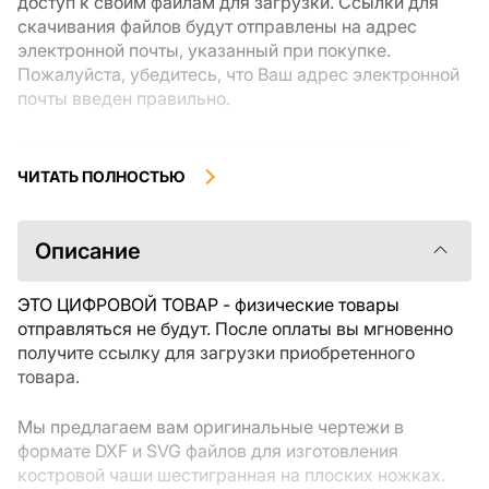
доступ к своим файлам для загрузки. Ссылки для
скачивания файлов будут отправлены на адрес
электронной почты, указанный при покупке.
Пожалуйста, убедитесь, что Ваш адрес электронной
почты введен правильно.
Цифровые товары, доступные для мгновенной
загрузки, не подлежат возврату или обмену после их
ЧИТАТЬ ПОЛНОСТЬЮ
скачивания. Мы рекомендуем внимательно
ознакомиться с описанием товара и задать все
интересующие Вас вопросы перед покупкой. Если у
Описание
Вас возникли проблемы с заказом, пожалуйста,
свяжитесь с продавцом напрямую.
ЭТО ЦИФРОВОЙ ТОВАР - физические товары
отправляться не будут. После оплаты вы мгновенно
получите ссылку для загрузки приобретенного
товара.
Мы предлагаем вам оригинальные чертежи в
формате DXF и SVG файлов для изготовления
костровой чаши шестигранная на плоских ножках.