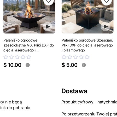
Palenisko ogrodowe
Palenisko ogrodowe Sześcian.
sześciokątne V6. Pliki DXF do
Pliki DXF do cięcia laserowego
cięcia laserowego i
i plazmowego
plazmowego
$ 10.00
$ 5.00
i
i
Dostawa
y nie będą
Produkt cyfrowy - natychmi
link do pobrania
Po przetworzeniu Twojej pła