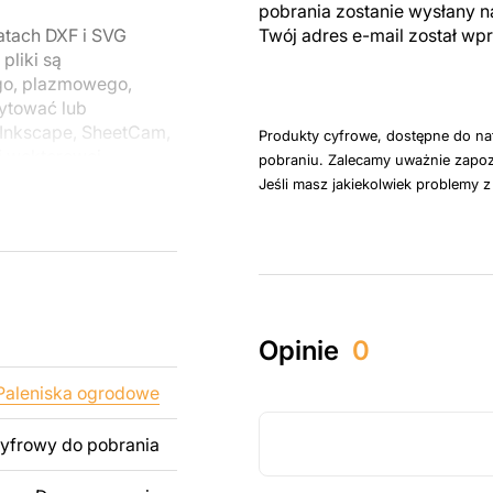
pobrania zostanie wysłany n
atach DXF i SVG
Twój adres e-mail został w
liki są
go, plazmowego,
ytować lub
Inkscape, SheetCam,
Produkty cyfrowe, dostępne do na
i wektorowej.
pobraniu. Zalecamy uważnie zapoz
Jeśli masz jakiekolwiek problemy 
u do cięcia
 blachy. Rysunki
 łatwym montażu, aby
któw zarówno do
Opinie
0
ży produktów
pamiętać, że
Paleniska ogrodowe
kowanych plików jest
cyfrowy do pobrania
 dodanie tekstu,