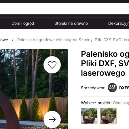
Dom i ogród
Stojaki na drewno
Dekoracyjn
dowe
Palenisko ogrodowe ośmiokątne Szpony. Pliki DXF, SVG do 
Palenisko o
Pliki DXF, S
laserowego
Sprzedawca:
DXFS
Wybierz projekt:
Ośmioką