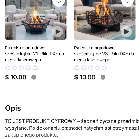
Palenisko ogrodowe
Palenisko ogrodowe
sześciokątne V1. Pliki DXF do
sześciokątne V3. Pliki DXF do
cięcia laserowego i
cięcia laserowego i
plazmowego
plazmowego
$ 10.00
$ 10.00
i
i
Opis
TO JEST PRODUKT CYFROWY – żadne fizyczne przedmiot
wysyłane. Po dokonaniu płatności natychmiast otrzymasz 
zakupionego produktu.