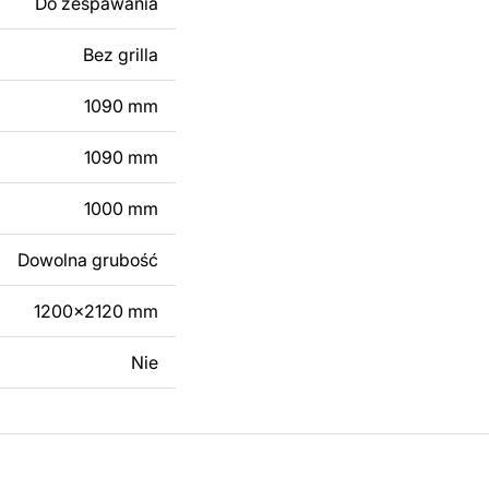
Do zespawania
 modyfikacji według
ktu metalowego
Bez grilla
1090 mm
skontaktuj się z nami
1090 mm
1000 mm
Dowolna grubość
1200x2120 mm
Nie