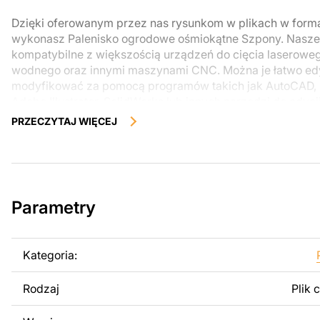
Dzięki oferowanym przez nas rysunkom w plikach w form
wykonasz Palenisko ogrodowe ośmiokątne Szpony. Nasze p
kompatybilne z większością urządzeń do cięcia laserowe
wodnego oraz innymi maszynami CNC. Można je łatwo ed
modyfikować za pomocą programów takich jak AutoCAD, 
Adobe Illustrator, SolidWorks lub innych narzędzi do edycj
PRZECZYTAJ WIĘCEJ
Korzystając z tych plików możesz przy pomocy przyrzaąd
samodzielnie stworzyć wysokiej jakości produkt z kawałka
zostały zaprojektowane z myślą o nowoczesnej estetyce i
można było cieszyć się pracą nad swoim projektem.
Parametry
Można używać tych plików do tworzenia gotowych produ
użytku osobistego, jak i komercyjnego, w tym do sprzeda
wykonanych na podstawie tych projektów. Należy jednak 
Kategoria:
odsprzedaż lub udostępnianie oryginalnych bądź zmodyfi
surowo zabronione.
Rodzaj
Plik 
Za dodatkową opłatą możemy dostosować projekt poprzez