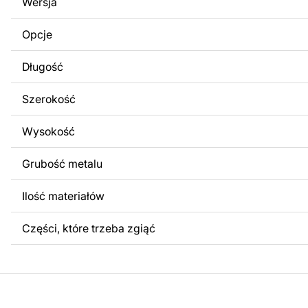
Wersja
obrazów lub logo Twojej firmy albo wprowadzenie innych
Twoich potrzeb. Jeśli potrzebujesz indywidualnego proje
Opcje
produktu, skontaktuj się z nami.
Długość
Jeśli masz jakiekolwiek pytania lub potrzebujesz pomocy, 
w dowolnym momencie – zawsze chętnie pomożemy.
Szerokość
Wysokość
Grubość metalu
Ilość materiałów
Części, które trzeba zgiąć