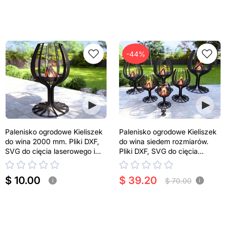
-44%
Palenisko ogrodowe Kieliszek
Palenisko ogrodowe Kieliszek
do wina 2000 mm. Pliki DXF,
do wina siedem rozmiarów.
SVG do cięcia laserowego i
Pliki DXF, SVG do cięcia
plazmowego
laserowego i plazmowego
$ 10.00
$ 39.20
$ 70.00
i
i