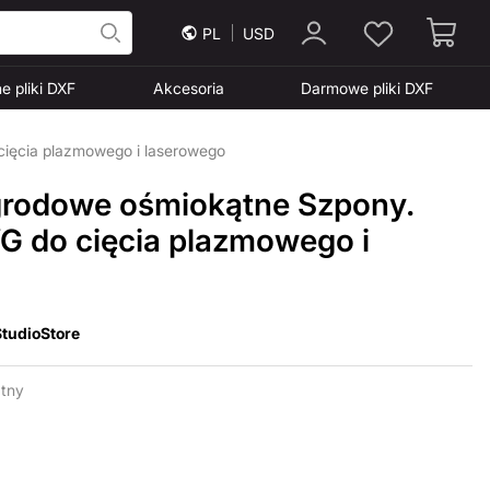
PL
USD
e pliki DXF
Akcesoria
Darmowe pliki DXF
cięcia plazmowego i laserowego
grodowe ośmiokątne Szpony.
VG do cięcia plazmowego i
tudioStore
tny