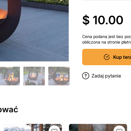
$ 10.00
Cena podana jest bez po
obliczona na stronie pła
Kup ter
Zadaj pytanie
sować