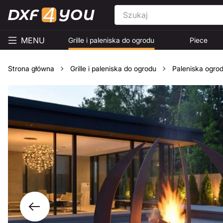
MENU
Grille i paleniska do ogrodu
Piece
Strona główna
Grille i paleniska do ogrodu
Paleniska ogro