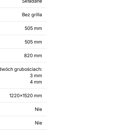
Składane
 modyfikacji według
ktu metalowego
Bez grilla
505 mm
skontaktuj się z nami
505 mm
820 mm
dwóch grubościach:
3 mm
4 mm
1220x1520 mm
Nie
Nie