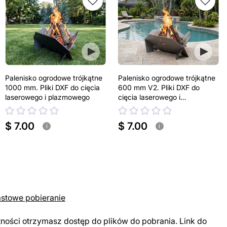
Palenisko ogrodowe trójkątne
Palenisko ogrodowe trójkątne
1000 mm. Pliki DXF do cięcia
600 mm V2. Pliki DXF do
laserowego i plazmowego
cięcia laserowego i
plazmowego
$ 7.00
$ 7.00
i
i
astowe pobieranie
tności otrzymasz dostęp do plików do pobrania. Link do