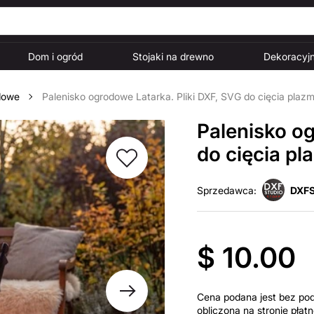
Dom i ogród
Stojaki na drewno
Dekoracyjn
dowe
Palenisko ogrodowe Latarka. Pliki DXF, SVG do cięcia plaz
Palenisko og
do cięcia p
Sprzedawca:
DXFS
$ 10.00
Cena podana jest bez po
obliczona na stronie pła