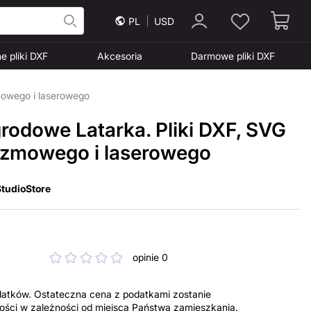
PL
USD
e pliki DXF
Akcesoria
Darmowe pliki DXF
mowego i laserowego
rodowe Latarka. Pliki DXF, SVG
lazmowego i laserowego
tudioStore
opinie 0
datków. Ostateczna cena z podatkami zostanie
tności w zależności od miejsca Państwa zamieszkania.