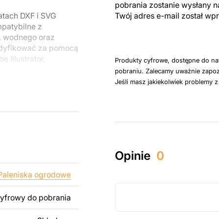
pobrania zostanie wysłany n
atach DXF i SVG
Twój adres e-mail został w
patybilne z
, wodnego oraz
odyfikować za pomocą
 Illustrator,
Produkty cyfrowe, dostępne do na
pobraniu. Zalecamy uważnie zapoz
Jeśli masz jakiekolwiek problemy 
u do cięcia
 blachy. Rysunki
 łatwym montażu, aby
któw zarówno do
Opinie
0
ży produktów
pamiętać, że
Paleniska ogrodowe
kowanych plików jest
cyfrowy do pobrania
 dodanie tekstu,