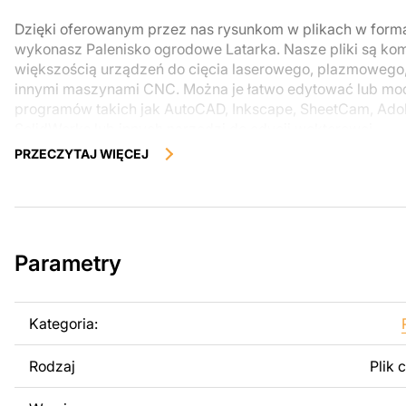
Dzięki oferowanym przez nas rysunkom w plikach w form
wykonasz Palenisko ogrodowe Latarka. Nasze pliki są kom
większością urządzeń do cięcia laserowego, plazmowego
innymi maszynami CNC. Można je łatwo edytować lub m
programów takich jak AutoCAD, Inkscape, SheetCam, Adobe
SolidWorks lub innych narzędzi do edycji wektorowej.
PRZECZYTAJ WIĘCEJ
Korzystając z tych plików możesz przy pomocy przyrzaąd
samodzielnie stworzyć wysokiej jakości produkt z kawałka
zostały zaprojektowane z myślą o nowoczesnej estetyce i
można było cieszyć się pracą nad swoim projektem.
Parametry
Można używać tych plików do tworzenia gotowych produ
użytku osobistego, jak i komercyjnego, w tym do sprzeda
wykonanych na podstawie tych projektów. Należy jednak 
Kategoria:
odsprzedaż lub udostępnianie oryginalnych bądź zmodyfi
surowo zabronione.
Rodzaj
Plik 
Za dodatkową opłatą możemy dostosować projekt poprzez