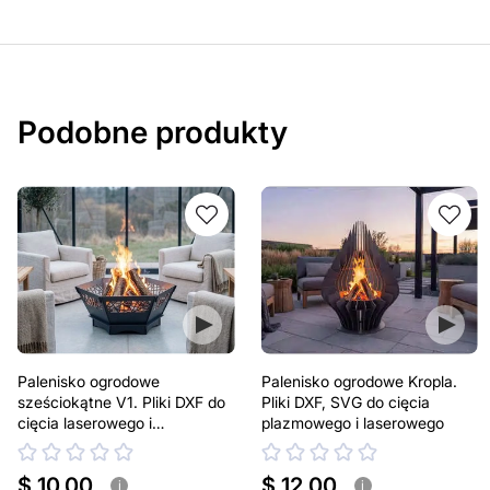
Podobne produkty
Palenisko ogrodowe
Palenisko ogrodowe Kropla.
sześciokątne V1. Pliki DXF do
Pliki DXF, SVG do cięcia
cięcia laserowego i
plazmowego i laserowego
plazmowego
$ 10.00
$ 12.00
i
i