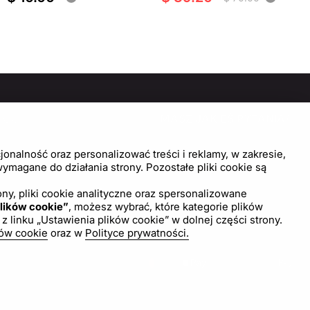
MOC
MASZ JAKIEŚ PYTANIA?
SKONTAKTUJ SIĘ Z NAMI!
trum pomocy
onalność oraz personalizować treści i reklamy, w zakresie,
wienia plików cookie
magane do działania strony. Pozostałe pliki cookie są
Napisz do nas
ny, pliki cookie analityczne oraz spersonalizowane
lików cookie”
, możesz wybrać, które kategorie plików
inku „Ustawienia plików cookie” w dolnej części strony.
ków cookie
oraz w
Polityce prywatności.