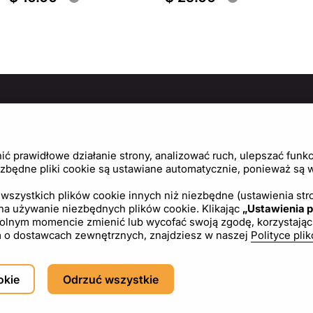
MACJE
ZASADY I POLITYKI
PO
Politykę prywatności
Cen
 prawidłowe działanie strony, analizować ruch, ulepszać funkcj
Regulamin
Usta
zbędne pliki cookie są ustawiane automatycznie, ponieważ są wy
Polityka plików cookie
wszystkich plików cookie innych niż niezbędne (ustawienia stro
 na używanie niezbędnych plików cookie. Klikając
„Ustawienia p
Umowa licencyjna
ym momencie zmienić lub wycofać swoją zgodę, korzystając z l
tym o dostawcach zewnętrznych, znajdziesz w naszej
Polityce pli
PL
USD - US Dollar ($)
okie
Odrzuć wszystkie