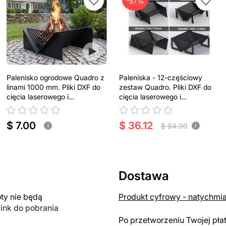
-57%
Palenisko ogrodowe Quadro z
Paleniska - 12-częściowy
linami 1000 mm. Pliki DXF do
zestaw Quadro. Pliki DXF do
cięcia laserowego i
cięcia laserowego i
plazmowego
plazmowego
$ 7.00
$ 36.12
$ 84.00
i
i
Dostawa
y nie będą
Produkt cyfrowy - natychmi
link do pobrania
Po przetworzeniu Twojej pła