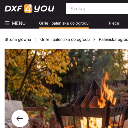
MENU
Grille i paleniska do ogrodu
Piece
Strona główna
Grille i paleniska do ogrodu
Paleniska ogro