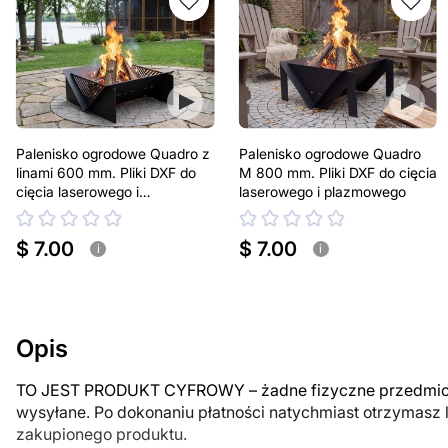
Palenisko ogrodowe Quadro z
Palenisko ogrodowe Quadro
linami 600 mm. Pliki DXF do
M 800 mm. Pliki DXF do cięcia
cięcia laserowego i
laserowego i plazmowego
plazmowego
$ 7.00
$ 7.00
i
i
Opis
TO JEST PRODUKT CYFROWY – żadne fizyczne przedmiot
wysyłane. Po dokonaniu płatności natychmiast otrzymasz 
zakupionego produktu.