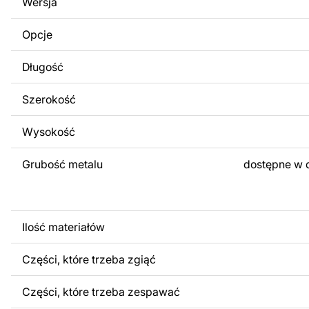
Wersja
obrazów lub logo Twojej firmy albo wprowadzenie innych
Twoich potrzeb. Jeśli potrzebujesz indywidualnego proje
Opcje
produktu, skontaktuj się z nami.
Długość
Jeśli masz jakiekolwiek pytania lub potrzebujesz pomocy, 
w dowolnym momencie – zawsze chętnie pomożemy.
Szerokość
Wysokość
Grubość metalu
dostępne w 
Ilość materiałów
Części, które trzeba zgiąć
Części, które trzeba zespawać