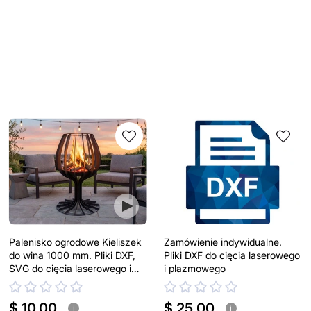
Palenisko ogrodowe Kieliszek
Zamówienie indywidualne.
do wina 1000 mm. Pliki DXF,
Pliki DXF do cięcia laserowego
SVG do cięcia laserowego i
i plazmowego
plazmowego
$ 10.00
$ 25.00
i
i