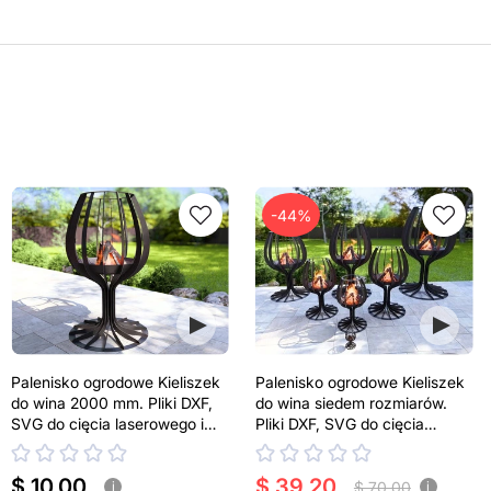
-44%
Palenisko ogrodowe Kieliszek
Palenisko ogrodowe Kieliszek
do wina 2000 mm. Pliki DXF,
do wina siedem rozmiarów.
SVG do cięcia laserowego i
Pliki DXF, SVG do cięcia
plazmowego
laserowego i plazmowego
$ 10.00
$ 39.20
$ 70.00
i
i