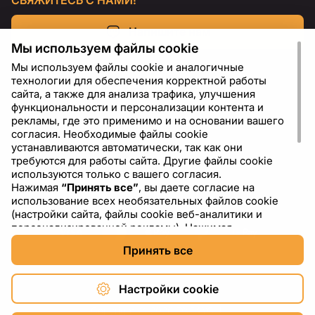
СВЯЖИТЕСЬ С НАМИ!
Напишите нам
Мы используем файлы cookie
Мы используем файлы cookie и аналогичные
технологии для обеспечения корректной работы
сайта, а также для анализа трафика, улучшения
функциональности и персонализации контента и
рекламы, где это применимо и на основании вашего
согласия. Необходимые файлы cookie
устанавливаются автоматически, так как они
требуются для работы сайта. Другие файлы cookie
используются только с вашего согласия.
Нажимая
“Принять все”
, вы даете согласие на
RU
USD - US Dollar ($)
использование всех необязательных файлов cookie
(настройки сайта, файлы cookie веб-аналитики и
персонализированной рекламы). Нажимая
“Отклонить все”
, вы разрешаете использовать только
Принять все
необходимые файлы cookie. Нажимая
“Настройки
cookie”
, вы можете выбрать, какие категории файлов
cookie разрешить или отключить. Вы можете
Настройки cookie
изменить или отозвать свое согласие в любое время
через ссылку “Настройки cookie” в нижней части
Copyright © 2026 DXF4YOU.