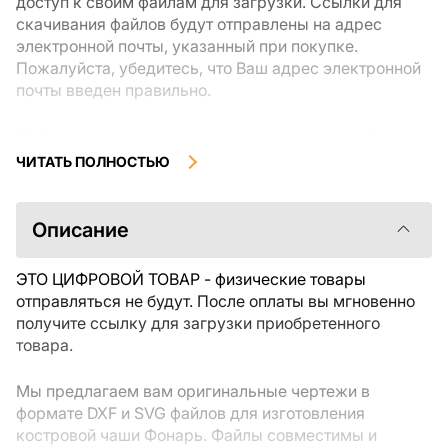
доступ к своим файлам для загрузки. Ссылки для
скачивания файлов будут отправлены на адрес
электронной почты, указанный при покупке.
Пожалуйста, убедитесь, что Ваш адрес электронной
почты введен правильно.
Цифровые товары, доступные для мгновенной
загрузки, не подлежат возврату или обмену после их
ЧИТАТЬ ПОЛНОСТЬЮ
скачивания. Мы рекомендуем внимательно
ознакомиться с описанием товара и задать все
интересующие Вас вопросы перед покупкой. Если у
Описание
Вас возникли проблемы с заказом, пожалуйста,
свяжитесь с продавцом напрямую.
ЭТО ЦИФРОВОЙ ТОВАР - физические товары
отправляться не будут. После оплаты вы мгновенно
получите ссылку для загрузки приобретенного
товара.
Мы предлагаем вам оригинальные чертежи в
формате DXF и SVG файлов для изготовления
костровой чаши Фонарь. Файлы совместимы и