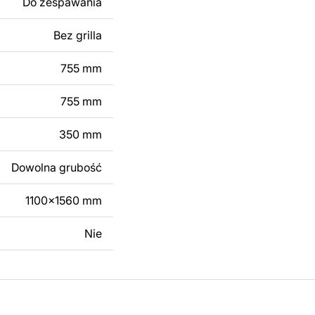
Do zespawania
 modyfikacji według
ktu metalowego
Bez grilla
755 mm
skontaktuj się z nami
755 mm
350 mm
Dowolna grubość
1100x1560 mm
Nie