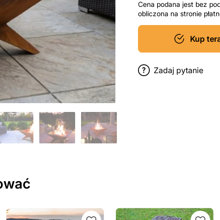
Cena podana jest bez po
obliczona na stronie pła
Kup ter
Zadaj pytanie
sować