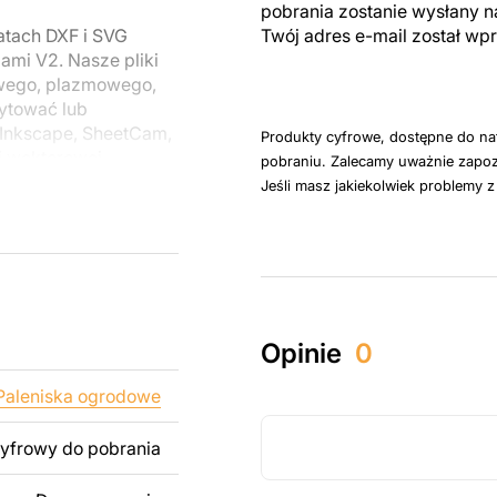
pobrania zostanie wysłany n
atach DXF i SVG
Twój adres e-mail został w
mi V2. Nasze pliki
owego, plazmowego,
ytować lub
Inkscape, SheetCam,
Produkty cyfrowe, dostępne do na
i wektorowej.
pobraniu. Zalecamy uważnie zapoz
Jeśli masz jakiekolwiek problemy 
u do cięcia
 blachy. Rysunki
 łatwym montażu, aby
któw zarówno do
Opinie
0
ży produktów
pamiętać, że
Paleniska ogrodowe
kowanych plików jest
cyfrowy do pobrania
 dodanie tekstu,