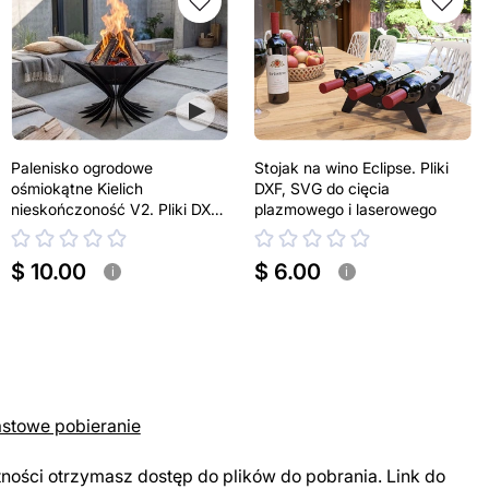
Palenisko ogrodowe
Stojak na wino Eclipse. Pliki
ośmiokątne Kielich
DXF, SVG do cięcia
nieskończoność V2. Pliki DXF,
plazmowego i laserowego
SVG do cięcia plazmowego i
laserowego
$ 10.00
$ 6.00
i
i
astowe pobieranie
tności otrzymasz dostęp do plików do pobrania. Link do