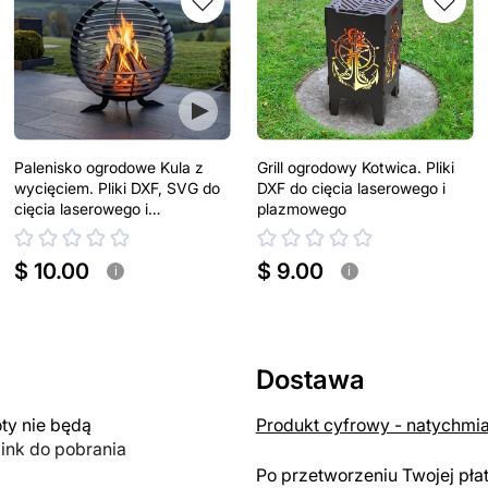
Palenisko ogrodowe Kula z
Grill ogrodowy Kotwica. Pliki
wycięciem. Pliki DXF, SVG do
DXF do cięcia laserowego i
cięcia laserowego i
plazmowego
plazmowego
$ 10.00
$ 9.00
i
i
Dostawa
y nie będą
Produkt cyfrowy - natychmi
link do pobrania
Po przetworzeniu Twojej pła