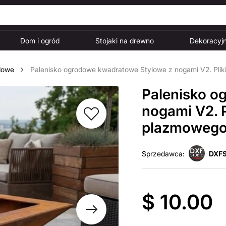
Dom i ogród
Stojaki na drewno
Dekoracyjn
dowe
Palenisko ogrodowe kwadratowe Stylowe z nogami V2. Plik
Palenisko o
nogami V2. P
plazmowego 
Sprzedawca:
DXFS
$ 10.00