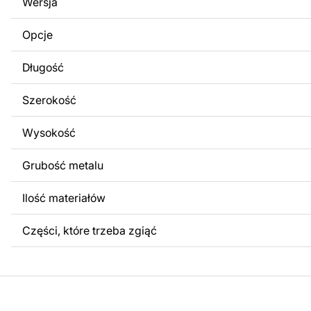
Wersja
obrazów lub logo Twojej firmy albo wprowadzenie innych
Twoich potrzeb. Jeśli potrzebujesz indywidualnego proje
Opcje
produktu, skontaktuj się z nami.
Długość
Jeśli masz jakiekolwiek pytania lub potrzebujesz pomocy, 
w dowolnym momencie – zawsze chętnie pomożemy.
Szerokość
Wysokość
Grubość metalu
Ilość materiałów
Części, które trzeba zgiąć