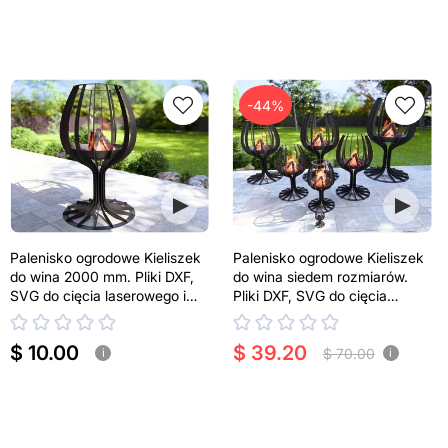
-44%
Palenisko ogrodowe Kieliszek
Palenisko ogrodowe Kieliszek
do wina 2000 mm. Pliki DXF,
do wina siedem rozmiarów.
SVG do cięcia laserowego i
Pliki DXF, SVG do cięcia
plazmowego
laserowego i plazmowego
$ 10.00
$ 39.20
$ 70.00
i
i