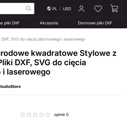
PL
USD
e pliki DXF
Akcesoria
Darmowe pliki DXF
i DXF, SVG do cięcia plazmowego i laserowego
grodowe kwadratowe Stylowe z
liki DXF, SVG do cięcia
i laserowego
tudioStore
opinie 0