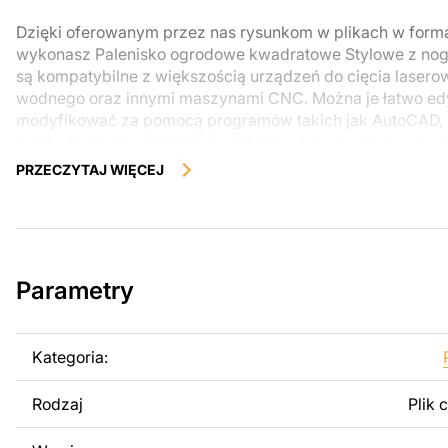
Dzięki oferowanym przez nas rysunkom w plikach w form
wykonasz Palenisko ogrodowe kwadratowe Stylowe z noga
są kompatybilne z większością urządzeń do cięcia laser
wodnego oraz innymi maszynami CNC. Można je łatwo ed
modyfikować za pomocą programów takich jak AutoCAD, 
Adobe Illustrator, SolidWorks lub innych narzędzi do edycj
PRZECZYTAJ WIĘCEJ
Korzystając z tych plików możesz przy pomocy przyrzaąd
samodzielnie stworzyć wysokiej jakości produkt z kawałka
zostały zaprojektowane z myślą o nowoczesnej estetyce i
można było cieszyć się pracą nad swoim projektem.
Parametry
Można używać tych plików do tworzenia gotowych produ
użytku osobistego, jak i komercyjnego, w tym do sprzeda
wykonanych na podstawie tych projektów. Należy jednak 
Kategoria:
odsprzedaż lub udostępnianie oryginalnych bądź zmodyfi
surowo zabronione.
Rodzaj
Plik 
Za dodatkową opłatą możemy dostosować projekt poprzez