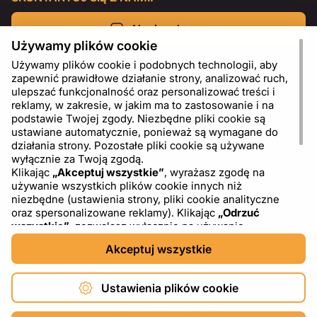
Napisz do nas
Używamy plików cookie
Używamy plików cookie i podobnych technologii, aby
zapewnić prawidłowe działanie strony, analizować ruch,
ulepszać funkcjonalność oraz personalizować treści i
reklamy, w zakresie, w jakim ma to zastosowanie i na
podstawie Twojej zgody. Niezbędne pliki cookie są
ustawiane automatycznie, ponieważ są wymagane do
działania strony. Pozostałe pliki cookie są używane
wyłącznie za Twoją zgodą.
Klikając
„Akceptuj wszystkie”
, wyrażasz zgodę na
używanie wszystkich plików cookie innych niż
PL
USD - US Dollar ($)
niezbędne (ustawienia strony, pliki cookie analityczne
oraz spersonalizowane reklamy). Klikając
„Odrzuć
wszystkie”
, zezwalasz wyłącznie na używanie
niezbędnych plików cookie. Klikając
„Ustawienia plików
Akceptuj wszystkie
cookie”
, możesz wybrać, które kategorie plików cookie
chcesz zaakceptować lub zablokować. Możesz w
dowolnym momencie zmienić lub wycofać swoją zgodę,
Ustawienia plików cookie
korzystając z linku „Ustawienia plików cookie” w dolnej
części strony. Więcej informacji na temat korzystania z
Copyright © 2026 DXF4YOU.