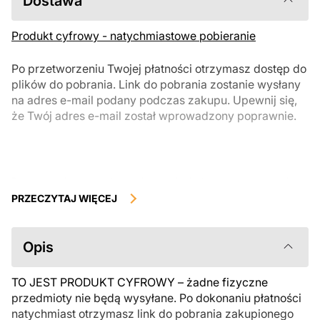
Dostawa
Produkt cyfrowy - natychmiastowe pobieranie
Po przetworzeniu Twojej płatności otrzymasz dostęp do
plików do pobrania. Link do pobrania zostanie wysłany
na adres e-mail podany podczas zakupu. Upewnij się,
że Twój adres e-mail został wprowadzony poprawnie.
Produkty cyfrowe, dostępne do natychmiastowego pobrania, nie
podlegają zwrotowi ani wymianie po ich pobraniu. Zalecamy
PRZECZYTAJ WIĘCEJ
uważnie zapoznać się z opisem produktu i zadać wszystkie pytania
przed zakupem. Jeśli masz jakiekolwiek problemy z zamówieniem,
skontaktuj się bezpośrednio ze sprzedawcą.
Opis
TO JEST PRODUKT CYFROWY – żadne fizyczne
przedmioty nie będą wysyłane. Po dokonaniu płatności
natychmiast otrzymasz link do pobrania zakupionego