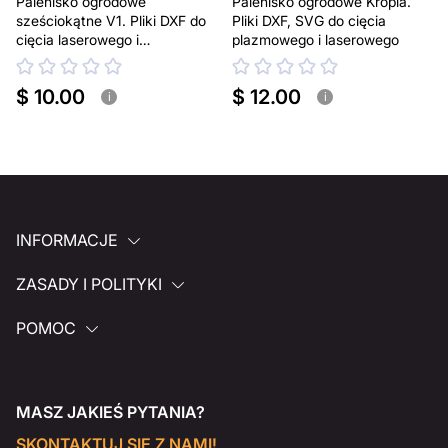
Palenisko ogrodowe
Palenisko ogrodowe Kropla.
sześciokątne V1. Pliki DXF do
Pliki DXF, SVG do cięcia
cięcia laserowego i
plazmowego i laserowego
plazmowego
$ 10.00
$ 12.00
i
i
INFORMACJE
ZASADY I POLITYKI
POMOC
MASZ JAKIEŚ PYTANIA?
SKONTAKTUJ SIĘ Z NAMI!