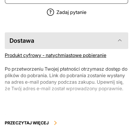
Zadaj pytanie
Dostawa
Produkt cyfrowy - natychmiastowe pobieranie
Po przetworzeniu Twojej płatności otrzymasz dostęp do
plików do pobrania. Link do pobrania zostanie wysłany
na adres e-mail podany podczas zakupu. Upewnij się,
że Twój adres e-mail został wprowadzony poprawnie.
Produkty cyfrowe, dostępne do natychmiastowego pobrania, nie
podlegają zwrotowi ani wymianie po ich pobraniu. Zalecamy
PRZECZYTAJ WIĘCEJ
uważnie zapoznać się z opisem produktu i zadać wszystkie pytania