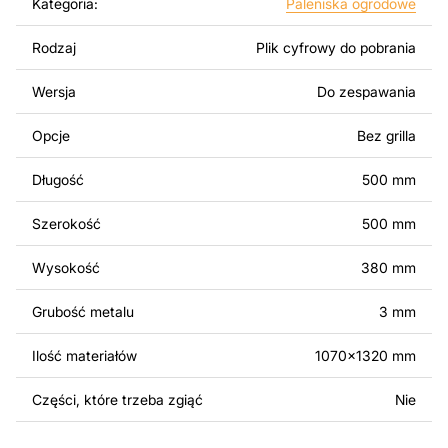
Kategoria:
Paleniska ogrodowe
zaprojektowane z myślą o nowoczesnej estetyce i
łatwym montażu, aby można było cieszyć się pracą nad
Rodzaj
Plik cyfrowy do pobrania
swoim projektem.
Wersja
Do zespawania
Można używać tych plików do tworzenia gotowych
produktów zarówno do użytku osobistego, jak i
Opcje
Bez grilla
komercyjnego, w tym do sprzedaży produktów
wykonanych na podstawie tych projektów. Należy
Długość
500 mm
jednak pamiętać, że odsprzedaż lub udostępnianie
oryginalnych bądź zmodyfikowanych plików jest
Szerokość
500 mm
surowo zabronione.
Wysokość
380 mm
Za dodatkową opłatą możemy dostosować projekt
poprzez dodanie tekstu, obrazów lub logo Twojej firmy
Grubość metalu
3 mm
albo wprowadzenie innych modyfikacji według Twoich
potrzeb. Jeśli potrzebujesz indywidualnego projektu
Ilość materiałów
1070x1320 mm
metalowego produktu, skontaktuj się z nami.
Części, które trzeba zgiąć
Nie
Jeśli masz jakiekolwiek pytania lub potrzebujesz
pomocy, skontaktuj się z nami w dowolnym momencie –