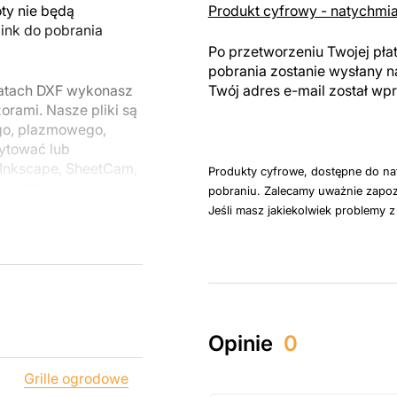
y nie będą
Produkt cyfrowy - natychmi
link do pobrania
Po przetworzeniu Twojej pła
pobrania zostanie wysłany n
matach DXF wykonasz
Twój adres e-mail został w
rami. Nasze pliki są
go, plazmowego,
ytować lub
Inkscape, SheetCam,
Produkty cyfrowe, dostępne do na
i wektorowej.
pobraniu. Zalecamy uważnie zapoz
Jeśli masz jakiekolwiek problemy 
u do cięcia
 blachy. Rysunki
 łatwym montażu, aby
któw zarówno do
Opinie
0
ży produktów
pamiętać, że
Grille ogrodowe
kowanych plików jest