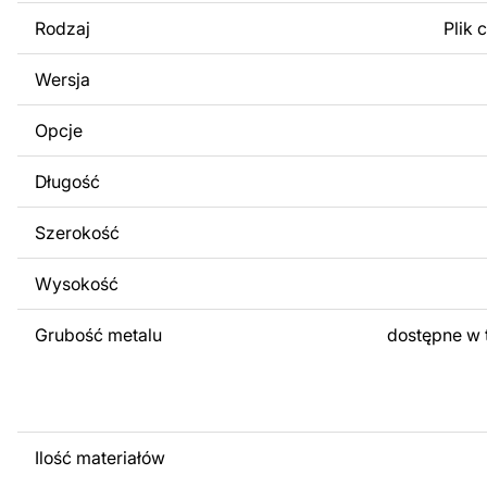
surowo zabronione.
Rodzaj
Plik 
Za dodatkową opłatą możemy dostosować projekt poprzez
Wersja
obrazów lub logo Twojej firmy albo wprowadzenie innych
Twoich potrzeb. Jeśli potrzebujesz indywidualnego proje
Opcje
produktu, skontaktuj się z nami.
Długość
Jeśli masz jakiekolwiek pytania lub potrzebujesz pomocy, 
w dowolnym momencie – zawsze chętnie pomożemy.
Szerokość
Wysokość
Grubość metalu
dostępne w 
Ilość materiałów