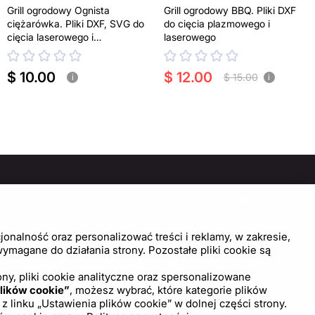
Grill ogrodowy Ognista
Grill ogrodowy BBQ. Pliki DXF
ciężarówka. Pliki DXF, SVG do
do cięcia plazmowego i
cięcia laserowego i
laserowego
plazmowego
$ 10.00
$ 12.00
$ 15.00
i
i
MOC
MASZ JAKIEŚ PYTANIA?
SKONTAKTUJ SIĘ Z NAMI!
trum pomocy
onalność oraz personalizować treści i reklamy, w zakresie,
wienia plików cookie
magane do działania strony. Pozostałe pliki cookie są
Napisz do nas
ny, pliki cookie analityczne oraz spersonalizowane
lików cookie”
, możesz wybrać, które kategorie plików
inku „Ustawienia plików cookie” w dolnej części strony.