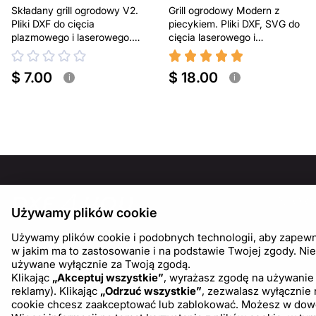
Składany grill ogrodowy V2.
Grill ogrodowy Modern z
Pliki DXF do cięcia
piecykiem. Pliki DXF, SVG do
plazmowego i laserowego.
cięcia laserowego i
Przenośny grill BBQ
plazmowego
$ 7.00
$ 18.00
i
i
INFOR
Używamy plików cookie
O nas
Używamy plików cookie i podobnych technologii, aby zapewnić
Blog
w jakim ma to zastosowanie i na podstawie Twojej zgody. Nie
używane wyłącznie za Twoją zgodą.
Klikając
„Akceptuj wszystkie”
, wyrażasz zgodę na używanie 
reklamy). Klikając
„Odrzuć wszystkie”
, zezwalasz wyłącznie
cookie chcesz zaakceptować lub zablokować. Możesz w dowoln