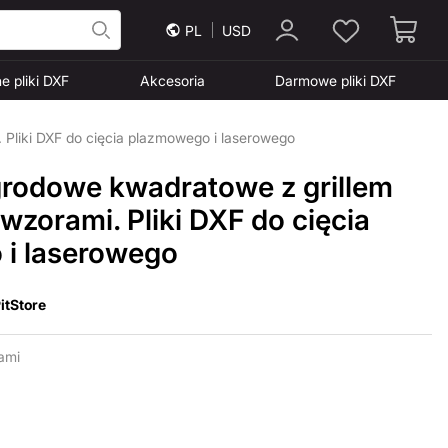
PL
USD
e pliki DXF
Akcesoria
Darmowe pliki DXF
Pliki DXF do cięcia plazmowego i laserowego
grodowe kwadratowe z grillem
zorami. Pliki DXF do cięcia
i laserowego
itStore
ami