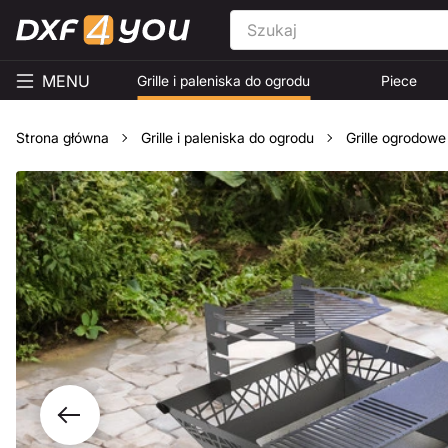
MENU
Grille i paleniska do ogrodu
Piece
Strona główna
Grille i paleniska do ogrodu
Grille ogrodowe