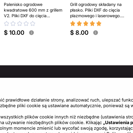
Palenisko ogrodowe
Grill ogrodowy składany na
kwadratowe 600 mm z grillem
płasko. Pliki DXF do cięcia
V2. Pliki DXF do cięcia
plazmowego i laserowego.
plazmowego i laserowego
Turystyczny grill
$ 10.00
$ 8.00
i
i
MACJE
ZASADY I POLITYKI
PO
Politykę prywatności
Cen
 prawidłowe działanie strony, analizować ruch, ulepszać funkcj
Regulamin
Usta
zbędne pliki cookie są ustawiane automatycznie, ponieważ są wy
Polityka plików cookie
wszystkich plików cookie innych niż niezbędne (ustawienia stro
 na używanie niezbędnych plików cookie. Klikając
Umowa licencyjna
„Ustawienia p
ym momencie zmienić lub wycofać swoją zgodę, korzystając z l