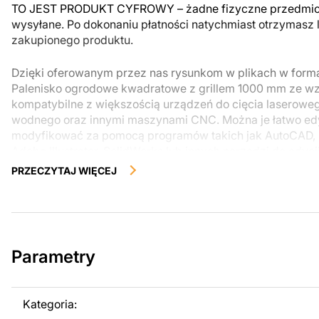
TO JEST PRODUKT CYFROWY – żadne fizyczne przedmiot
wysyłane. Po dokonaniu płatności natychmiast otrzymasz 
zakupionego produktu.
Dzięki oferowanym przez nas rysunkom w plikach w for
Palenisko ogrodowe kwadratowe z grillem 1000 mm ze wzo
kompatybilne z większością urządzeń do cięcia laserowe
wodnego oraz innymi maszynami CNC. Można je łatwo ed
modyfikować za pomocą programów takich jak AutoCAD, 
Adobe Illustrator, SolidWorks lub innych narzędzi do edycj
PRZECZYTAJ WIĘCEJ
Korzystając z tych plików możesz przy pomocy przyrzaąd
samodzielnie stworzyć wysokiej jakości produkt z kawałka
zostały zaprojektowane z myślą o nowoczesnej estetyce i
można było cieszyć się pracą nad swoim projektem.
Parametry
Można używać tych plików do tworzenia gotowych produ
użytku osobistego, jak i komercyjnego, w tym do sprzeda
wykonanych na podstawie tych projektów. Należy jednak 
Kategoria:
odsprzedaż lub udostępnianie oryginalnych bądź zmodyfi