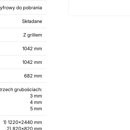
cyfrowy do pobrania
 dodanie tekstu,
Składane
 modyfikacji według
ktu metalowego
Z grillem
1042 mm
skontaktuj się z nami
1042 mm
682 mm
trzech grubościach:
3 mm
4 mm
5 mm
1) 1220x2440 mm
2) 820x820 mm