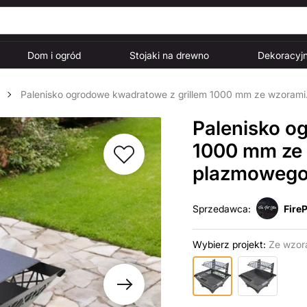
Dom i ogród
Stojaki na drewno
Dekoracyjn
Palenisko ogrodowe kwadratowe z grillem 1000 mm ze wzorami. 
Palenisko o
1000 mm ze w
plazmowego 
Sprzedawca:
FireP
Wybierz projekt:
Ze wzor