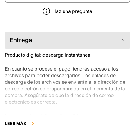
Haz una pregunta
Entrega
Producto digital: descarga instantánea
En cuanto se procese el pago, tendrás acceso a los
archivos para poder descargarlos. Los enlaces de
descarga de los archivos se enviarán a la dirección de
correo electrónico proporcionada en el momento de la
compra. Asegúrate de que la dirección de correo
electrónico es correcta.
Los productos digitales disponibles para su descarga
instantánea no se pueden devolver, cambiar ni cancelar
LEER MÁS
una vez descargados. Te recomendamos que revises la