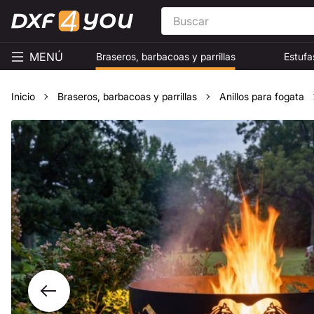
MENÚ
Braseros, barbacoas y parrillas
Estufa
Inicio
Braseros, barbacoas y parrillas
Anillos para fogata