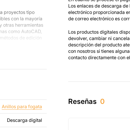
Los enlaces de descarga de l
a proyectos tipo
electrónico proporcionada e
ibles con la mayoría
de correo electrónico es corr
 y otras herramientas
amas como AutoCAD,
Los productos digitales disp
 métodos de edición
devolver, cambiar ni cancel
descripción del producto at
con nosotros si tienes algun
s metálicas, podrás
contacto directamente con e
s están hechos para
as mientras trabajas
dos tanto para un uso
tos creados a partir
Reseñas
0
ibido revender o
Anillos para fogata
Descarga digital
ñadiendo texto,
os para que se adapte