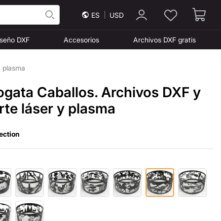
ES
USD
iseño DXF
Accesorios
Archivos DXF gratis
y plasma
fogata Caballos. Archivos DXF y
te láser y plasma
ection