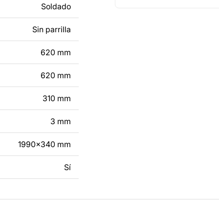
Soldado
e un producto de
Sin parrilla
tacto con nosotros en
620 mm
620 mm
310 mm
3 mm
1990x340 mm
Sí