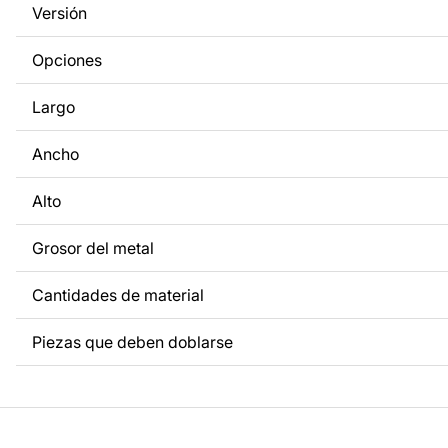
Versión
a tus necesidades. Si necesitas un diseño personalizado d
metal, ponte en contacto con nosotros.
Opciones
Si tienes alguna pregunta o necesitas ayuda, ponte en con
Largo
cualquier momento: estamos siempre listos para ayudarte.
Ancho
Alto
Grosor del metal
Cantidades de material
Piezas que deben doblarse