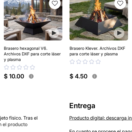
Brasero hexagonal V6.
Brasero Klever. Archivos DXF
Archivos DXF para corte láser
para corte láser y plasma
y plasma
$ 10.00
$ 4.50
i
i
Entrega
o físico. Tras el
Producto digital: descarga i
n el producto
En cuanto se procese el pago