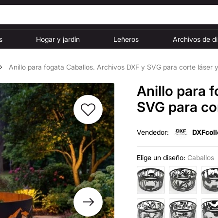
s
Hogar y jardín
Leñeros
Archivos de d
Anillo para fogata Caballos. Archivos DXF y SVG para corte láser 
Anillo para 
SVG para cor
Vendedor:
DXFcoll
Elige un diseño:
Caballos