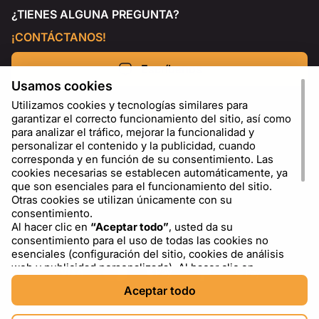
¿TIENES ALGUNA PREGUNTA?
¡CONTÁCTANOS!
Escríbenos
Usamos cookies
Utilizamos cookies y tecnologías similares para
garantizar el correcto funcionamiento del sitio, así como
para analizar el tráfico, mejorar la funcionalidad y
personalizar el contenido y la publicidad, cuando
corresponda y en función de su consentimiento. Las
cookies necesarias se establecen automáticamente, ya
que son esenciales para el funcionamiento del sitio.
Otras cookies se utilizan únicamente con su
consentimiento.
Al hacer clic en
“Aceptar todo”
, usted da su
ES
USD - US Dollar ($)
consentimiento para el uso de todas las cookies no
esenciales (configuración del sitio, cookies de análisis
web y publicidad personalizada). Al hacer clic en
“Rechazar todo”
, usted permite el uso únicamente de
Aceptar todo
las cookies necesarias. Al hacer clic en
“Configuración
de cookies”
, puede elegir qué categorías de cookies