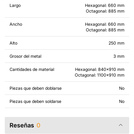
modificados.
Largo
Hexagonal: 660 mm
Octagonal: 885 mm
Por un precio adicional, podemos personalizar el diseño
añadiendo texto, imágenes o el logo de tu empresa, o
Ancho
Hexagonal: 660 mm
haciendo otros cambios para que se adapte a tus
Octagonal: 885 mm
necesidades. Si necesitas un diseño personalizado de
un producto de metal, ponte en contacto con nosotros.
Alto
250 mm
Si tienes alguna pregunta o necesitas ayuda, ponte en
Grosor del metal
3 mm
contacto con nosotros en cualquier momento: estamos
siempre listos para ayudarte.
Cantidades de material
Hexagonal: 840x910 mm
Octagonal: 1100x910 mm
Piezas que deben doblarse
No
Piezas que deben soldarse
No
Reseñas
0