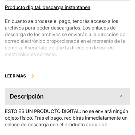
Producto digital: descarga instantánea
En cuanto se procese el pago, tendrás acceso a los
archivos para poder descargarlos. Los enlaces de
descarga de los archivos se enviarán a la dirección de
correo electrónico proporcionada en el momento de la
compra. Asegúrate de que la dirección de correo
electrónico es correcta.
Los productos digitales disponibles para su descarga
instantánea no se pueden devolver, cambiar ni cancelar
LEER MÁS
una vez descargados. Te recomendamos que revises la
descripción del producto atentamente antes de
comprarlo y que te pongas en contacto con nosotros si
Descripción
tienes alguna duda. Si tienes problemas con el pedido,
ponte en contacto directamente con el vendedor.
ESTO ES UN PRODUCTO DIGITAL: no se enviará ningún
objeto físico. Tras el pago, recibirás inmediatamente un
enlace de descarga con el producto adquirido.