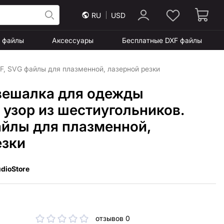
RU
USD
F файлы
Аксессуары
Бесплатные DXF файлы
F, SVG файлы для плазменной, лазерной резки
вешалка для одежды
 узор из шестиугольников.
айлы для плазменной,
езки
dioStore
отзывов 0