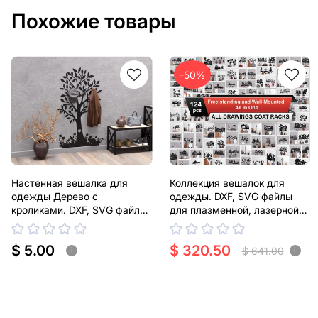
Похожие товары
-50%
Настенная вешалка для
Коллекция вешалок для
одежды Дерево с
одежды. DXF, SVG файлы
кроликами. DXF, SVG файлы
для плазменной, лазерной
для плазменной, лазерной
резки
резки
$ 5.00
$ 320.50
$ 641.00
i
i