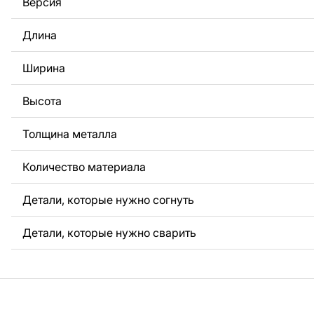
Версия
За дополнительную плату мы можем добавить любой те
Длина
логотип вашей компании или внести другие изменения 
Если вам нужно, чтобы мы выполнили индивидуальный 
металла для вас, пожалуйста, свяжитесь с нами.
Ширина
Если у вас остались вопросы или вам нужна помощь, с
Высота
любое время, мы всегда готовы помочь.
Толщина металла
Количество материала
Детали, которые нужно согнуть
Детали, которые нужно сварить