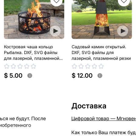
Костровая чаша кольцо
Садовый камин открытый.
Рыбалка. DXF, SVG файлы
DXF, SVG файлы для
для лазерной, плазменной
лазерной, плазменной резки
резки
$ 5.00
$ 12.00
i
i
Доставка
ся не будут. После
Цифровой товар — Мгновен
риобретенного
Как только Ваш платеж буд