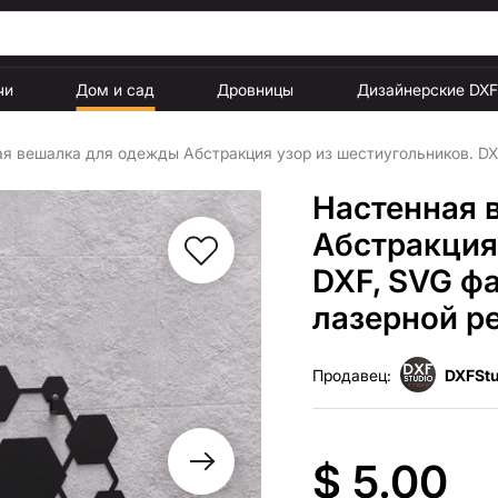
чи
Дом и сад
Дровницы
Дизайнерские DX
я вешалка для одежды Абстракция узор из шестиугольников. DX
Настенная 
Абстракция
DXF, SVG ф
лазерной р
Продавец:
DXFStu
$ 5.00