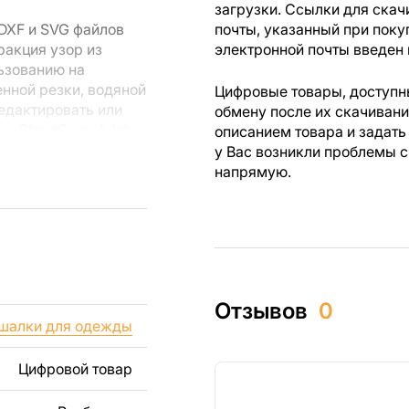
загрузки. Ссылки для скач
DXF и SVG файлов
почты, указанный при поку
ракция узор из
электронной почты введен 
ьзованию на
нной резки, водяной
Цифровые товары, доступны
едактировать или
обмену после их скачиван
pe, SheetCam, Adobe
описанием товара и задать
ечения для
у Вас возникли проблемы с
напрямую.
 резки, вы сможете
ежи созданы с
ы вы могли
Отзывов
0
изделий как для
шалки для одежды
ючая продажу
дчеркиваем, что
Цифровой товар
ли