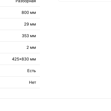
Разборная
кст, изображение,
800 мм
в дизайн изделия.
чертеж изделия из
29 мм
вяжитесь с нами в
353 мм
2 мм
425x830 мм
Есть
Нет