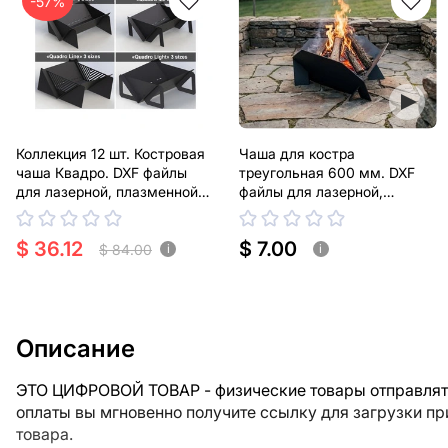
-57%
Коллекция 12 шт. Костровая
Чаша для костра
чаша Квадро. DXF файлы
треугольная 600 мм. DXF
для лазерной, плазменной
файлы для лазерной,
резки
плазменной резки
$ 36.12
$ 7.00
$ 84.00
i
i
Описание
ЭТО ЦИФРОВОЙ ТОВАР - физические товары отправлять
оплаты вы мгновенно получите ссылку для загрузки п
товара.