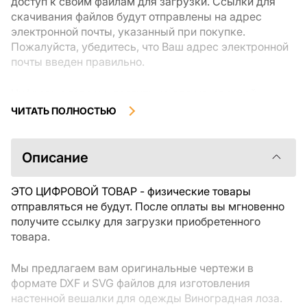
доступ к своим файлам для загрузки. Ссылки для
скачивания файлов будут отправлены на адрес
электронной почты, указанный при покупке.
Пожалуйста, убедитесь, что Ваш адрес электронной
почты введен правильно.
Цифровые товары, доступные для мгновенной
загрузки, не подлежат возврату или обмену после их
ЧИТАТЬ ПОЛНОСТЬЮ
скачивания. Мы рекомендуем внимательно
ознакомиться с описанием товара и задать все
интересующие Вас вопросы перед покупкой. Если у
Описание
Вас возникли проблемы с заказом, пожалуйста,
свяжитесь с продавцом напрямую.
ЭТО ЦИФРОВОЙ ТОВАР - физические товары
отправляться не будут. После оплаты вы мгновенно
получите ссылку для загрузки приобретенного
товара.
Мы предлагаем вам оригинальные чертежи в
формате DXF и SVG файлов для изготовления
настенной вешалки для одежды Виноградная лоза.