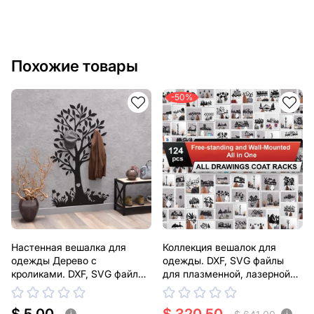
Похожие товары
-50%
Настенная вешалка для
Коллекция вешалок для
одежды Дерево с
одежды. DXF, SVG файлы
кроликами. DXF, SVG файлы
для плазменной, лазерной
для плазменной, лазерной
резки
резки
i
i